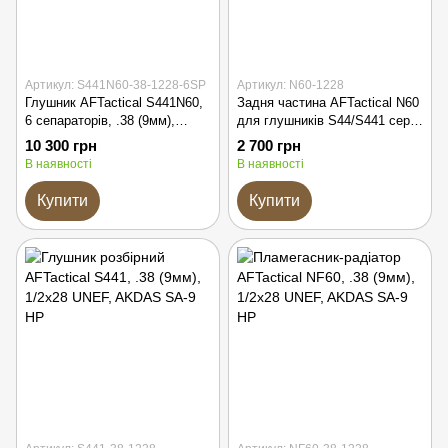
Артикул: S441N60-38-1228-6SP
Артикул: N60-1228
Глушник AFTactical S441N60,
Задня частина AFTactical N60
6 сепараторів, .38 (9мм),
для глушників S44/S441 серії,
1/2x28 UNEF, AKDAS SA-9 HP
1/2x28 UNEF, AR15 | M4 | M5,
10 300 грн
2 700 грн
AKDAS SA-9 HP
В наявності
В наявності
Купити
Купити