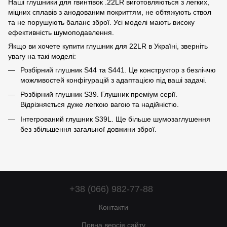
Наші глушники для гвинтівок .22LR виготовляються з легких,
міцних сплавів з анодованим покриттям, не обтяжують ствол
та не порушують баланс зброї. Усі моделі мають високу
ефективність шумоподавлення.
Якщо ви хочете купити глушник для 22LR в Україні, зверніть
увагу на такі моделі:
Розбірний глушник S44 та S441. Це конструктор з безліччю
можливостей конфігурацій з адаптацією під ваші задачі.
Розбірний глушник S39. Глушник преміум серії.
Відрізняється дуже легкою вагою та надійністю.
Інтегрований глушник S39L. Ще більше шумозаглушення
без збільшення загальної довжини зброї.
+38 (066) 982-77-88
Контакти
Повна версія сайту