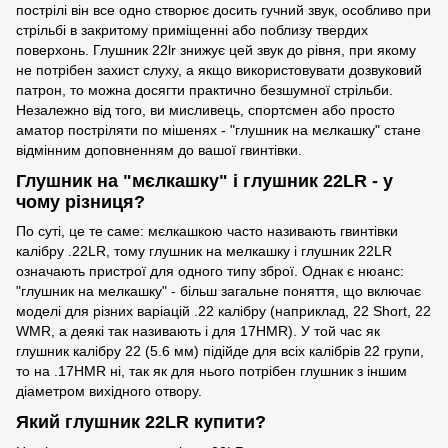
пострілі він все одно створює досить гучний звук, особливо при
стрільбі в закритому приміщенні або поблизу твердих
поверхонь. Глушник 22lr знижує цей звук до рівня, при якому
не потрібен захист слуху, а якщо використовувати дозвуковий
патрон, то можна досягти практично безшумної стрільби.
Незалежно від того, ви мисливець, спортсмен або просто
аматор постріляти по мішенях - "глушник на мєлкашку" стане
відмінним доповненням до вашої гвинтівки.
Глушник на "мєлкашку" і глушник 22LR - у
чому різниця?
По суті, це те саме: мєлкашкою часто називають гвинтівки
калібру .22LR, тому глушник на мелкашку і глушник 22LR
означають пристрої для одного типу зброї. Однак є нюанс:
"глушник на мелкашку" - більш загальне поняття, що включає
моделі для різних варіацій .22 калібру (наприклад, 22 Short, 22
WMR, а деякі так називають і для 17HMR). У той час як
глушник калібру 22 (5.6 мм) підійде для всіх калібрів 22 групи,
то на .17HMR ні, так як для нього потрібен глушник з іншим
діаметром вихідного отвору.
Який глушник 22LR купити?