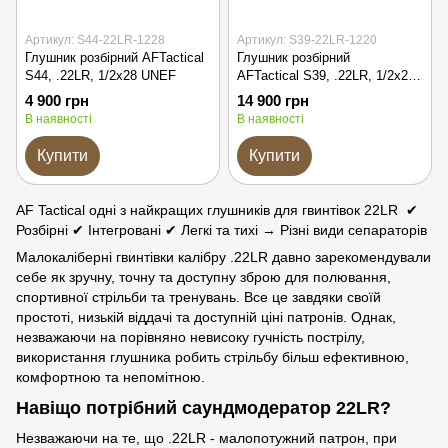
Артикул: S44-22LR-1228
Артикул: S39-22LR-1220
Глушник розбірний AFTactical
Глушник розбірний
S44, .22LR, 1/2x28 UNEF
AFTactical S39, .22LR, 1/2x20
UNEF
4 900 грн
14 900 грн
В наявності
В наявності
Купити
Купити
AF Tactical одні з найкращих глушників для гвинтівок 22LR ✔
Розбірні ✔ Інтегровані ✔ Легкі та тихі → Різні види сепараторів
Малокаліберні гвинтівки калібру .22LR давно зарекомендували
себе як зручну, точну та доступну зброю для полювання,
спортивної стрільби та тренувань. Все це завдяки своїй
простоті, низькій віддачі та доступній ціні патронів. Однак,
незважаючи на порівняно невисоку гучність пострілу,
використання глушника робить стрільбу більш ефективною,
комфортною та непомітною.
Навіщо потрібний саундмодератор 22LR?
Незважаючи на те, що .22LR - малопотужний патрон, при