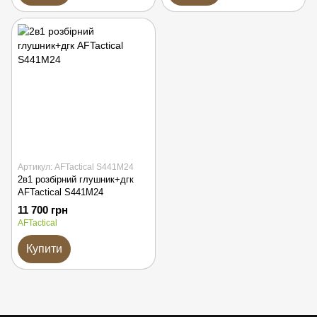
Артикул: AFTactical S441M24
2в1 розбірний глушник+дгк
AFTactical S441M24
11 700 грн
AFTactical
Купити