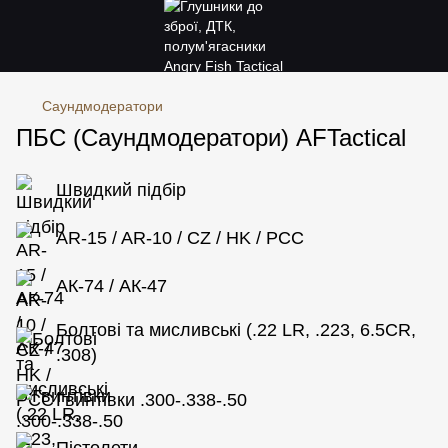
Саундмодератори
ПБС (Саундмодератори) AFTactical
Швидкий підбір
AR-15 / AR-10 / CZ / HK / PCC
АК-74 / АК-47
Болтові та мисливські (.22 LR, .223, 6.5CR,
.308)
Гвинтівки .300-.338-.50
Пістолети