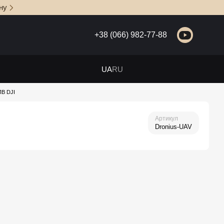
ну
+38 (066) 982-77-88
UA
RU
ПВ DJI
Артикул
Dronius-UAV