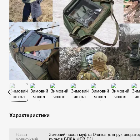
Характеристики
Назва
Зимовий чохол муфта Dronius для рук операто
модифікації
пультів БПЛА ФПВ DJI