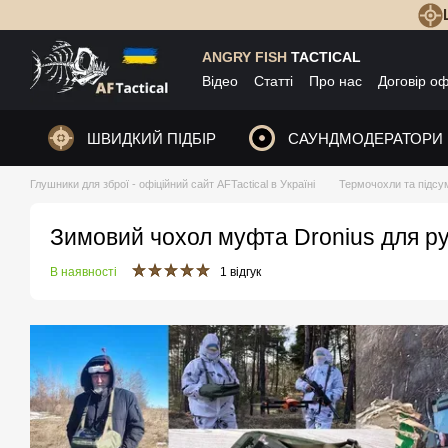
Перейти до основного контенту
ANGRY FISH
TACTICAL
Відео
Статті
Про нас
Договір о
ШВИДКИЙ ПІДБІР
САУНДМОДЕРАТОРИ
Глушники для зброї - офіційний сайт AFTactical в Україні
Термочохли та підсу
Зимовий чохол муфта Dronius для ру
В наявності
1 відгук