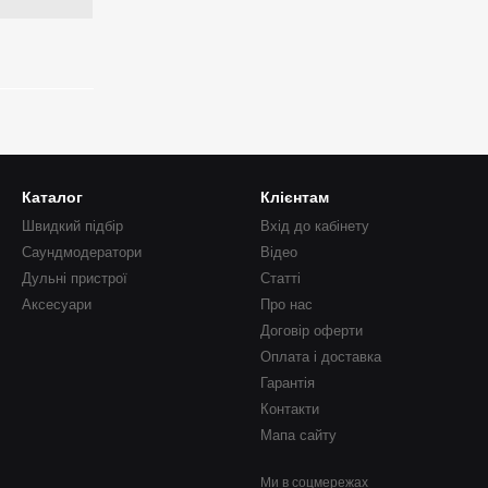
Каталог
Клієнтам
Швидкий підбір
Вхід до кабінету
Саундмодератори
Відео
Дульні пристрої
Статті
Аксесуари
Про нас
Договір оферти
Оплата і доставка
Гарантія
Контакти
Мапа сайту
Ми в соцмережах