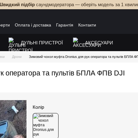
Швидкий підбір
саундмодератора — оберіть модель за 1 хвили
ферти
Оплата і доставка
Гарантія
Контакти
ДУЛЬНІ ПРИСТРОЇ
АКСЕСУАРИ
мки
Дрони
Зимовий чохол муфта Dronius для рук оператора та пультів БПЛА Ф
к оператора та пультів БПЛА ФПВ DJI
Колір