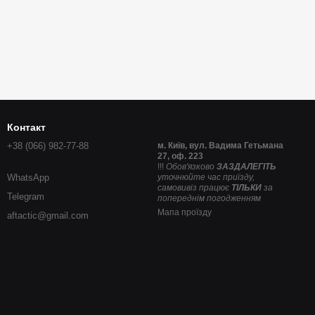
Контакт
+38 (066) 982-77-88
м. Київ, вул. Вадима Гетьмана
27, оф. 223
!!!
Обов'язково
ЗАЗДАЛЕГІТЬ
WhatsApp
уточнюйте час приїзду,
самовивіз працює
ТІЛЬКИ
за
Telegram
попереднім погодженням
Мапа проїзду
aftactic@gmail.com