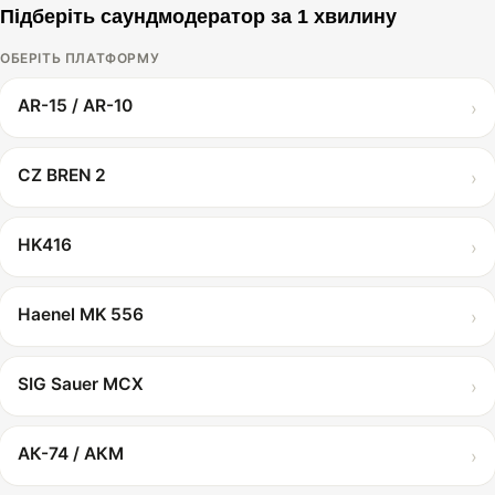
Підберіть саундмодератор за 1 хвилину
ОБЕРІТЬ ПЛАТФОРМУ
AR-15 / AR-10
›
CZ BREN 2
›
HK416
›
Haenel MK 556
›
SIG Sauer MCX
›
АК-74 / АКМ
›