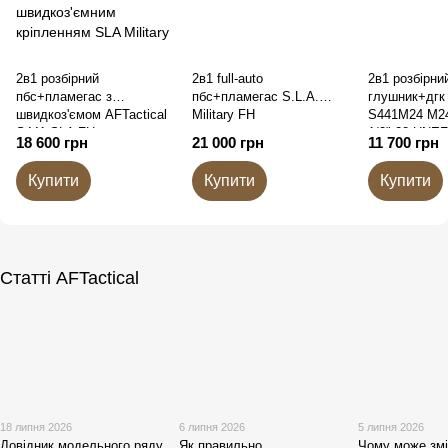
2в1 розбірний
2в1 full-auto
2в1 розбірни
пбс+пламегас з
пбс+пламегас S.L.A.
глушник+дгк 
швидкоз'ємом AFTactical
Military FH
S441M24 M24
S441 SLA FH
1/2"-28 UNEF
18 600 грн
21 000 грн
11 700 грн
Купити
Купити
Купити
Статті AFTactical
18 липня 2026
6 липня 2026
5 липня 2026
Довідник модельного ряду
Як правильно
Чому може зм