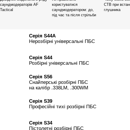
саундмодераторів AF
користуватися
СТВ при встан
Tactical
саундмодератором: до,
глушника
під час та після стрільби
Серія S44A
Нерозбірні універсальні ПБС
Серія S44
Розбірні універсальні ПБС
Серія S56
Снайперські розбірні ПБС
на калібр .338LM, .300WM
Серія S39
Професійні тихі розбірні ПБС
Серія S34
Пістолетні розбірні ПБС