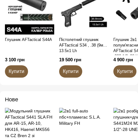
Глушник AFTactical S44A
Пістолетний глушник
Глушник 2в1 
AFTactical S34 , .38 (9мм),
полум'ягасн
13.5x1 Lh
AFTactical S
.223 1/2x28 
3 100 грн
19 500 грн
4 900 грн
Купити
Купити
Купити
Нове