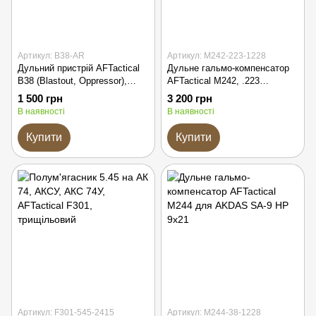
Артикул: B38-AR
Артикул: M242-223-1228
Дульний пристрій AFTactical
Дульне гальмо-компенсатор
B38 (Blastout, Oppressor),
AFTactical M242, .223
AR15 | AR10
(5.56мм), 1/2x28 UNEF, AR15 |
1 500 грн
3 200 грн
M4 | M5, Болтовик .223
В наявності
В наявності
Купити
Купити
Артикул: F301-545-2415
Артикул: M244-38-1228