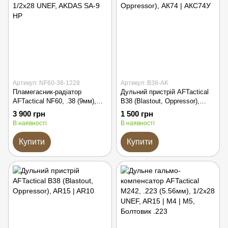
Артикул: NF60-38-1228
Артикул: B38-AK
Пламегасник-радіатор
Дульний пристрій AFTactical
AFTactical NF60, .38 (9мм),
B38 (Blastout, Oppressor),
1/2x28 UNEF, AKDAS SA-9 HP
АК74 | АКС74У
3 900 грн
1 500 грн
В наявності
В наявності
Купити
Купити