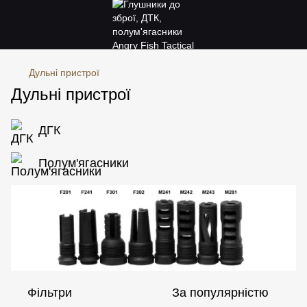
Дульні пристрої
Дульні пристрої
ДГК
Полум'ягасники
Фільтри
За популярністю