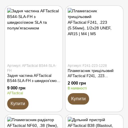
Артикул: AFTactical BS44-SLA-
Артикул: F241-223-1228
FH
Пламегасник трищільовий
Задня частина AFTactical
AFTactical F241, .223
BS44-SLA-FH з швидкоз’ємом
(5.56мм), 1/2x28 UNEF, AR15 |
2 000 грн
SLA та полум’ягасником
M4 | M5
9 000 грн
В наявності
AFTactical
Купити
Купити