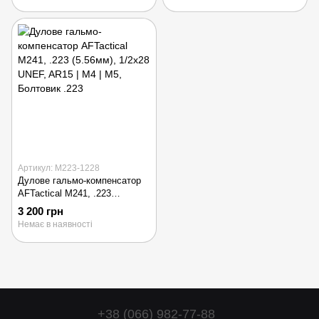
Артикул: M223-1228
Дулове гальмо-компенсатор
AFTactical M241, .223
(5.56мм), 1/2x28 UNEF, AR15 |
3 200 грн
M4 | M5, Болтовик .223
Немає в наявності
+38 (066) 982-77-88