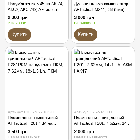
Полум'ягасник 5.45 на АК 74,
Дульне гальмо-компенсатор
АКСУ, АКС 74У, AFTactical
AFTactical M244, .38 (9мм),
F301, трищільовий
1/2x28 UNEF, AKDAS SA-9 HP
2 000 грн
3 000 грн
В наявності
В наявності
Купити
Купити
Артикул: F281-762-1815LH
Артикул: F762-141LH
Пламегасник трищільовий
Пламегасник трищільовий
AFTactical F281PKM на
AFTactical F201, 7.62мм, 14x1
кулемет ПКМ, 7.62мм, 18x1.5
Lh, АКМ | АК47
3 500 грн
2 000 грн
Lh, ПКМ
Немає в наявності
Немає в наявності