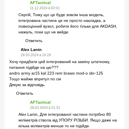
AFTactical
11.12.2024 в 02:01
Сергій, Тому що це буде зовсім інша модель,
інтегрована частина це не просто накладка, а
повноцінний вузол, робити його тільки для AKDASH,
нажаль, поки що не вийде.
Ответить
Alex Lanin
28.03.2024 в 16:29
Хочу придбати цей інтегрований на заміну штатному,
питання підійде на цю???
andro army ar15 kal 223 rem brawo mod-o sbr-125
Тощо майже впритул по см
Дякую за відповідь.
Ответить
AFTactical
28.03.2024 в 21:31
Alex Lanin, Для інтегрованої частини потрібно 80
міліметрів ствола від УПОРУ РІЗЬБИ. Якщо даже на
кілька міліметрів менше то не підійде.