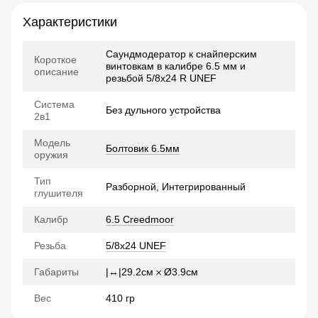
Характеристики
Саундмодератор к снайперским
Короткое
винтовкам в калибре 6.5 мм и
описание
резьбой 5/8x24 R UNEF
Система
Без дульного устройства
2в1
Модель
Болтовик 6.5мм
оружия
Тип
Разборной, Интегрированный
глушителя
Калибр
6.5 Creedmoor
Резьба
5/8x24 UNEF
Габариты
|↔|29.2см 𐄂 Ø3.9см
Вес
410 гр