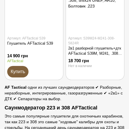
Артикул: AFTactical S39
Артикул: S39M24-M241-308-
Глушитель AFTactical S39
5824R
2в1 разборной глушитель+дтк
AFTactical S39M, M241, .308,
14 900 грн
5/8x24 UNEF, AR10, Болтовик
18 700 грн
AFTactical
.223
Нет в наличии
Купить
AF Tactical
одни из лучших саундмодераторов ✔ Разборные,
неразборные, интегрированные, газоразгруженные ✔ «2в1» с
ДТК ✔ Сепараторы на выбор.
Саунмодератор 223 и 308 AFTactical
Это самые популярные глушители для охотничьих карабинов,
так как 223 и 308 это самые "ходовые" калибры для охоты и
стрельбы. На сегодняшний день саундмодератор на 223 и 308