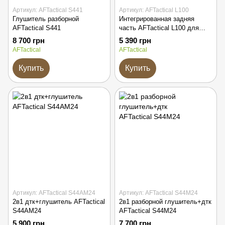
Артикул: AFTactical S441
Артикул: AFTactical L100
Глушитель разборной
Интегрированная задняя
AFTactical S441
часть AFTactical L100 для
глушителей S44/S441 серии
8 700 грн
5 390 грн
AFTactical
AFTactical
Купить
Купить
Артикул: AFTactical S44AM24
Артикул: AFTactical S44M24
2в1 дтк+глушитель AFTactical
2в1 разборной глушитель+дтк
S44AM24
AFTactical S44M24
5 900 грн
7 700 грн