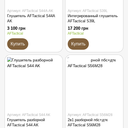
Артикул: AFTactical S44A-AK
Артикул: AFTactical S39L
Глушитель AFTactical S44A
Интегрированный глушитель
AK
AFTactical S39L
3 100 грн
17 200 грн
AFTactical
AFTactical
Купить
Купить
Подарок
Артикул: AFTactical S44 AK
Артикул: AFTactical S56M28
Глушитель разборной
2в1 разборной пбс+дтк
AFTactical S44 AK
AFTactical S56M28