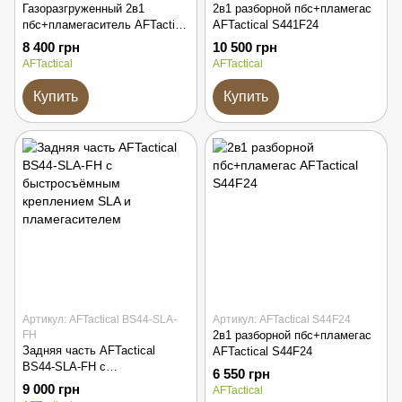
Газоразгруженный 2в1
2в1 разборной пбс+пламегас
пбс+пламегаситель AFTactical
AFTactical S441F24
S44GF30 AK
8 400 грн
10 500 грн
AFTactical
AFTactical
Купить
Купить
Артикул: AFTactical BS44-SLA-
Артикул: AFTactical S44F24
FH
2в1 разборной пбс+пламегас
Задняя часть AFTactical
AFTactical S44F24
BS44-SLA-FH с
6 550 грн
быстросъёмным креплением
9 000 грн
AFTactical
SLA и пламегасителем