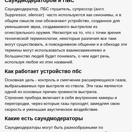
Саундмодератором и ПБС
Саундмодератор, ПБС глушитель, супрессор (англ.
Suppressor, silencer) часто используются как синонимы, и в
общем смысле они обозначают устройство, созданное для
уменьшения звука, создаваемого выстрелом из
огнестрельного оружия. Несмотря на то, что с точки зрения
технической терминологии, некоторые различия все таки
могут существовать, в повседневном общении и в обиходе эти
термины могут использоваться взаимозаменяемо и
большинство людей будет понимать, о чем идет речь,
используя любое из этих названий.
Как работает устройство пбс
Основная цель - контроль и смягчение расширяющихся газов,
выбрасываемых при выстреле из ствола. Эти газы являются
одной из основных причин громкости выстрела.
Строение
прибора
включает в себя внутренние камеры и
перегородки, через которые газы проходят, замедляя свою
скорость и уменьшая акустическое воздействие.
Какие есть саундмодераторы
Саундмодераторы
могут быть разнообразными по