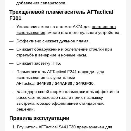
добавления сепараторов.
Трехщелевой пламегаситель AFTactical
F301
Устанавливается на автомат АК74 для
постоянного
использования
вместо штатного дульного устройства.
Эффективно снижает дульное пламя.
Снижает обнаружение и ослепление стрелки при
стрельбе в вечерние и ночные часы.
Снижает засветку ПНБ.
Пламегаситель AFTactical F241 подходит для
использования с глушителями
AFTactical
S44F30
/
S44AF30
/
S44GF30
.
Благодаря своей форме пламегаситель эффективно
рассекает пороховые газы и прячет вспышку
выстрела гораздо эффективнее стандартных
решений.
Правила эксплуатации
Глушитель AFTactical S441F30 предназначен для