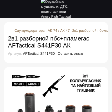
Саундмодераторы
АК-74 / АК-47
2в1 разборной пбс+плам
2в1 разборной пбс+пламегас
AFTactical S441F30 АК
Артикул:
AFTactical S441F30
Оставить отзыв