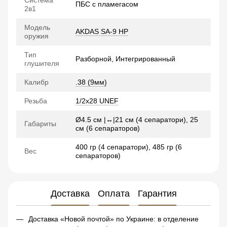
Система
ПБС с пламегасом
2в1
Модель
AKDAS SA-9 HP
оружия
Тип
Разборной, Интегрированный
глушителя
Калибр
.38 (9мм)
Резьба
1/2x28 UNEF
Ø4.5 см |↔|21 см (4 сепаратори), 25
Габариты
см (6 сепараторов)
400 гр
(4 сепаратори), 485 гр (6
Вес
сепараторов)
Доставка
Оплата
Гарантия
Доставка «Новой почтой» по Украине: в отделение