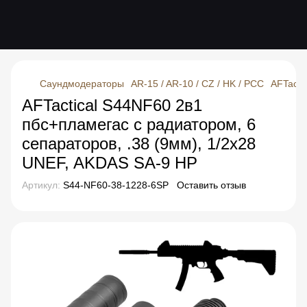
Саундмодераторы
AR-15 / AR-10 / CZ / HK / PCC
AFTacti
AFTactical S44NF60 2в1
пбс+пламегас с радиатором, 6
сепараторов, .38 (9мм), 1/2x28
UNEF, AKDAS SA-9 HP
Артикул:
S44-NF60-38-1228-6SP
Оставить отзыв