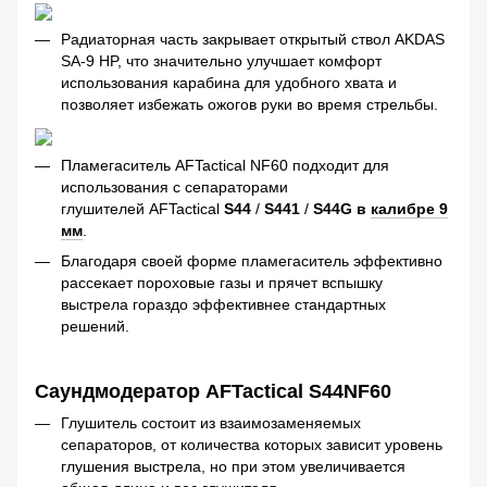
Радиаторная часть закрывает открытый ствол AKDAS
SA-9 HP, что значительно улучшает комфорт
использования карабина для удобного хвата и
позволяет избежать ожогов руки во время стрельбы.
Пламегаситель AFTactical NF60 подходит для
использования с сепараторами
глушителей AFTactical
S44
/
S441
/
S44G в
калибре 9
мм
.
Благодаря своей форме пламегаситель эффективно
рассекает пороховые газы и прячет вспышку
выстрела гораздо эффективнее стандартных
решений.
Саундмодератор AFTactical
S44NF60
Глушитель состоит из взаимозаменяемых
сепараторов, от количества которых зависит уровень
глушения выстрела, но при этом увеличивается