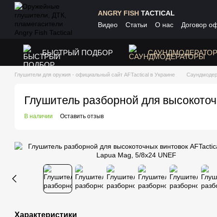
Перейти к основному контенту
ANGRY FISH
TACTICAL
Видео
Статьи
О нас
Договор о
БЫСТРЫЙ ПОДБОР
САУНДМОДЕРАТО
Глушители для оружия - официальный сайт AFTactical в Украине
Саундмоде
Глушитель разборной для высокоточн
В наличии
Оставить отзыв
Характеристики