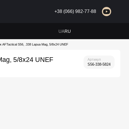
+38 (066) 982-77-88
UA
RU
 AFTactical S56, .338 Lapua Mag, 5/8x24 UNEF
Mag, 5/8x24 UNEF
Артикул
S56-338-5824