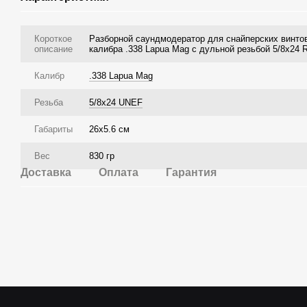
Короткое
Разборной саундмодератор для снайперских винто
описание
калибра .338 Lapua Mag с дульной резьбой 5/8x24
Калибр
.338 Lapua Mag
Резьба
5/8x24 UNEF
Габариты
26х5.6 см
Вес
830 гр
Доставка
Оплата
Гарантия