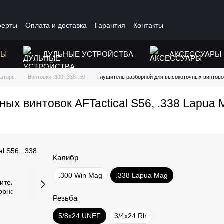
ферты
Оплата и доставка
Гарантия
Контакты
РЫ
ДУЛЬНЫЕ УСТРОЙСТВА
АКСЕССУАРЫ
раторы
Винтовки .300-.338-.50
Глушитель разборной для высокоточных винтовок
ых винтовок AFTactical S56, .338 Lapua 
Калибр
.300 Win Mag
.338 Lapua Mag
Резьба
5/8x24 UNEF
3/4x24 Rh