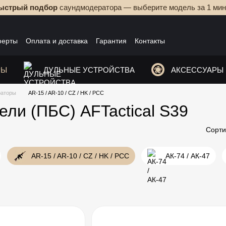
ыстрый подбор
саундмодератора — выберите модель за 1 мин
ферты
Оплата и доставка
Гарантия
Контакты
РЫ
ДУЛЬНЫЕ УСТРОЙСТВА
АКСЕССУАРЫ
раторы
AR-15 / AR-10 / CZ / HK / PCC
ли (ПБС) AFTactical S39
Сорти
AR-15 / AR-10 / CZ / HK / PCC
АК-74 / АК-47