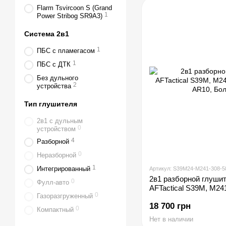
Flarm Tsvircoon S (Grand
1
Power Stribog SR9A3)
Система 2в1
1
ПБС с пламегасом
1
ПБС с ДТК
Без дульного
2
устройства
Тип глушителя
2в1 с дульным
0
устройством
4
Разборной
0
Неразборной
1
Интегрированный
Артикул: S39M24-M241-308-
2в1 разборной глуши
0
Фулл-авто
AFTactical S39M, M241
0
Газоразгруженный
AR10, Болтовик .223
18 700 грн
0
Компактный
Нет в наличии