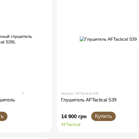
4
Артикул: AFTactical S39
шитель
Глушитель AFTactical S39
ть
Купить
14 900 грн
AFTactical