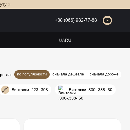
уту
+38 (066) 982-77-88
UA
RU
по популярности
сначала дешевле
сначала дороже
ровка:
Винтовки .223-.308
Винтовки .300-.338-.50