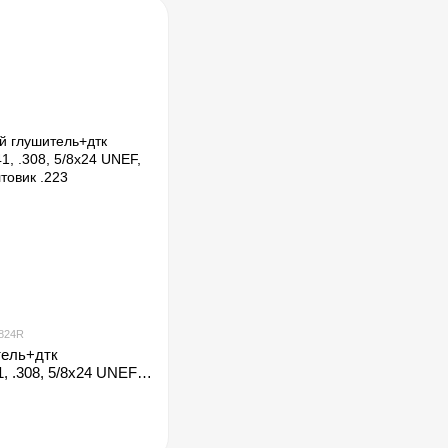
5824R
тель+дтк
, .308, 5/8x24 UNEF,