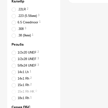
Калибр
2
.22LR
3
.223 (5.56мм)
1
6.5 Creedmoor
3
.308
1
.38 (9мм)
Резьба
2
1/2x20 UNEF
3
1/2x28 UNEF
3
5/8x24 UNEF
1
14x1 Lh
2
14x1 Rh
2
15x1 Rh
0
15x1 Rh HK
1
18x1 Rh
Серия ПБС