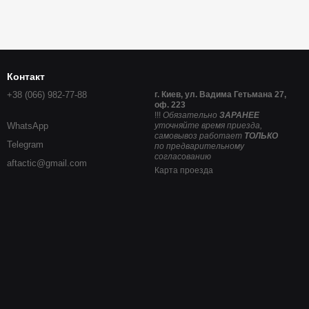
Контакт
+38 (066) 982-77-88
г. Киев, ул. Вадима Гетьмана 27,
оф. 223
!!!
Обязательно
ЗАРАНЕЕ
WhatsApp
уточняйте время приезда,
самовывоз работает
ТОЛЬКО
Telegram
по предварительному
согласованию
aftactic@gmail.com
Карта проезда