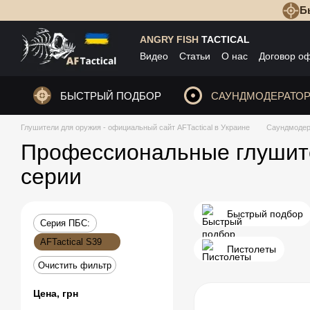
Б
Перейти к основному контенту
ANGRY FISH
TACTICAL
Видео
Статьи
О нас
Договор о
БЫСТРЫЙ ПОДБОР
САУНДМОДЕРАТО
Глушители для оружия - официальный сайт AFTactical в Украине
Саундмоде
Профессиональные глушите
серии
Быстрый подбор
Серия ПБС:
AFTactical S39
Пистолеты
Очистить фильтр
Цена, грн