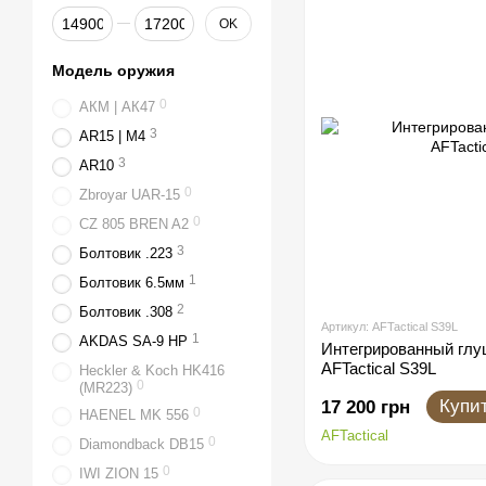
От Цена, грн
До Цена, грн
OK
Модель оружия
0
АКМ | АК47
3
AR15 | M4
3
AR10
0
Zbroyar UAR-15
0
CZ 805 BREN A2
3
Болтовик .223
1
Болтовик 6.5мм
2
Болтовик .308
Артикул: AFTactical S39L
1
AKDAS SA-9 HP
Интегрированный глу
AFTactical S39L
Heckler & Koch HK416
0
(MR223)
Купи
17 200 грн
0
HAENEL MK 556
AFTactical
0
Diamondback DB15
0
IWI ZION 15