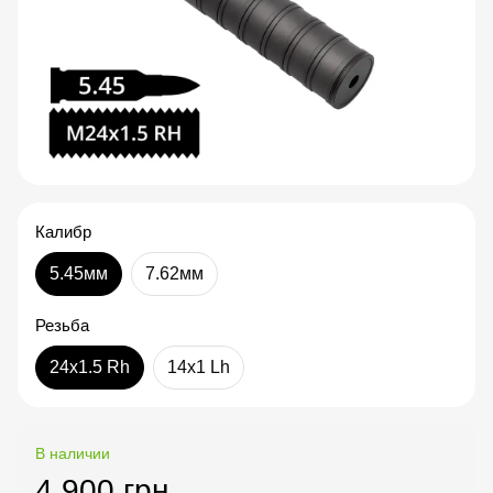
Калибр
5.45мм
7.62мм
Резьба
24x1.5 Rh
14x1 Lh
В наличии
4 900 грн