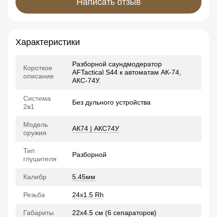
Написать отзыв
Характеристики
Разборной саундмодератор
Короткое
AFTactical S44 к автоматам АК-74,
описание
АКС-74У.
Система
Без дульного устройства
2в1
Модель
АК74 | АКС74У
оружия
Тип
Разборной
глушителя
Калибр
5.45мм
Резьба
24x1.5 Rh
Габариты
22х4.5 см (6 сепараторов)