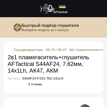
Быстрый подбор глушителя
Выберите модель за 1 минуту
Саундмодераторы
АК-74 / АК-47
2в1 пламегаситель+глуш
2в1 пламегаситель+глушитель
AFTactical S44AF24, 7.62мм,
14x1Lh, АК47, АКM
Артикул:
S44AF24-F241-762-141LH
3 отзыва