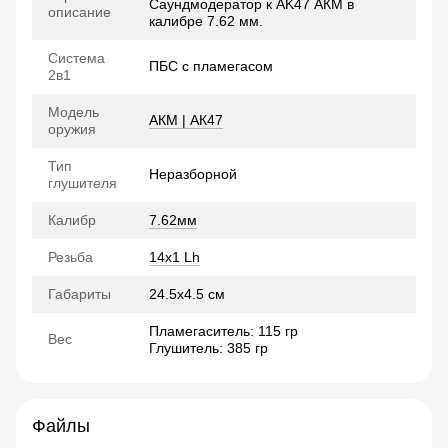
Саундмодератор к AK47 АКМ в
описание
калибре 7.62 мм.
Система
ПБС с пламегасом
2в1
Модель
АКМ | АК47
оружия
Тип
Неразборной
глушителя
Калибр
7.62мм
Резьба
14x1 Lh
Габариты
24.5х4.5 см
Пламегаситель: 115 гр
Вес
Глушитель: 385 гр
Файлы