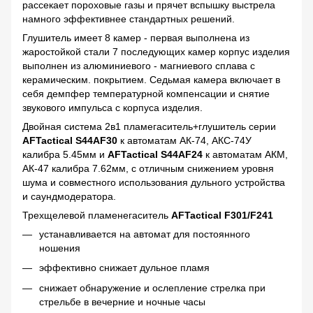
рассекает пороховые газы и прячет вспышку выстрела
намного эффективнее стандартных решений.
Глушитель имеет 8 камер - первая выполнена из
жаростойкой стали 7 последующих камер корпус изделия
выполнен из алюминиевого - магниевого сплава с
керамическим. покрытием. Седьмая камера включает в
себя демпфер температурной компенсации и снятие
звукового импульса с корпуса изделия.
Двойная система 2в1 пламегаситель+глушитель серии
AFTactical S44AF30
к автоматам АК-74, АКС-74У
калибра 5.45мм и
AFTactical S44AF24
к автоматам АКМ,
АК-47 калибра 7.62мм, с отличным снижением уровня
шума и совместного использования дульного устройства
и саундмодератора.
Трехщелевой пламенегаситель
AFTactical F301/F241
устанавливается на автомат для постоянного
ношения
эффективно снижает дульное пламя
снижает обнаружение и ослепление стрелка при
стрельбе в вечерние и ночные часы