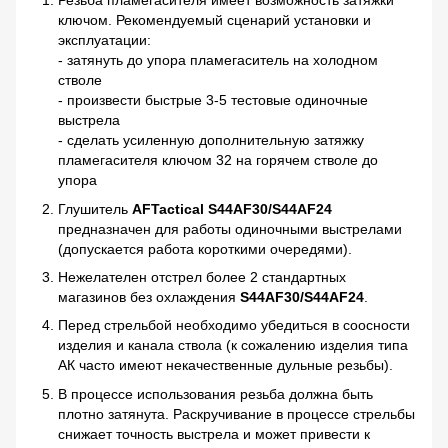
Резьба пламегасителя имеет возможность затяжки
ключом. Рекомендуемый сценарий установки и
эксплуатации:
- затянуть до упора пламегаситель на холодном
стволе
- произвести быстрые 3-5 тестовые одиночные
выстрела
- сделать усиленную дополнительную затяжку
пламегасителя ключом 32 на горячем стволе до
упора
Глушитель
AFTactical S44AF30/S44AF24
предназначен для работы одиночными выстрелами
(допускается работа короткими очередями).
Нежелателен отстрел более 2 стандартных
магазинов без охлаждения
S44AF30/S44AF24
.
Перед стрельбой необходимо убедиться в соосности
изделия и канала ствола (к сожалению изделия типа
АК часто имеют некачественные дульные резьбы).
В процессе использования резьба должна быть
плотно затянута. Раскручивание в процессе стрельбы
снижает точность выстрела и может привести к