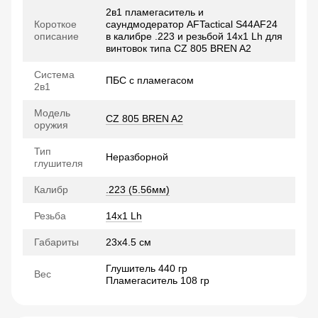
2в1 пламегаситель и
Короткое
саундмодератор AFTactical S44AF24
описание
в калибре .223 и резьбой 14x1 Lh для
винтовок типа CZ 805 BREN A2
Система
ПБС с пламегасом
2в1
Модель
CZ 805 BREN A2
оружия
Тип
Неразборной
глушителя
Калибр
.223 (5.56мм)
Резьба
14x1 Lh
Габариты
23х4.5 см
Глушитель 440 гр
Вес
Пламегаситель 108 гр