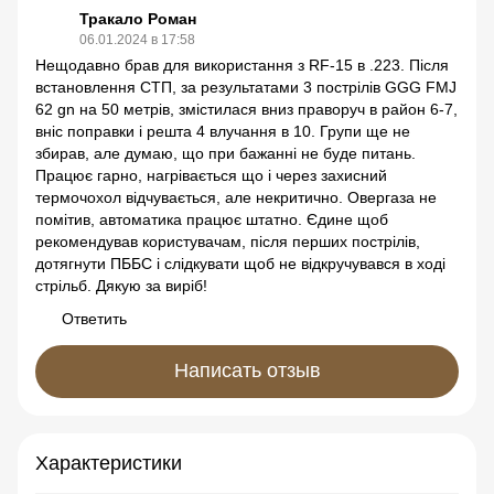
Тракало Роман
06.01.2024 в 17:58
Нещодавно брав для використання з RF-15 в .223. Після
встановлення СТП, за результатами 3 пострілів GGG FMJ
62 gn на 50 метрів, змістилася вниз праворуч в район 6-7,
вніс поправки і решта 4 влучання в 10. Групи ще не
збирав, але думаю, що при бажанні не буде питань.
Працює гарно, нагрівається що і через захисний
термочохол відчувається, але некритично. Овергаза не
помітив, автоматика працює штатно. Єдине щоб
рекомендував користувачам, після перших пострілів,
дотягнути ПББС і слідкувати щоб не відкручувався в ході
стрільб. Дякую за виріб!
Ответить
Написать отзыв
Характеристики