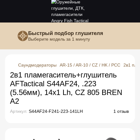
Быстрый подбор глушителя
Выберите модель за 1 минуту
Саундмодераторы
AR-15 / AR-10 / CZ / HK / PCC
2в1 пла
2в1 пламегаситель+глушитель
AFTactical S44AF24, .223
(5.56мм), 14x1 Lh, CZ 805 BREN
A2
Артикул:
S44AF24-F241-223-141LH
1 отзыв