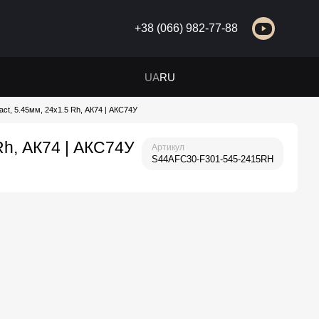
+38 (066) 982-77-88
UA
RU
t, 5.45мм, 24x1.5 Rh, АК74 | АКС74У
Rh, АК74 | АКС74У
Артикул
S44AFC30-F301-545-2415RH