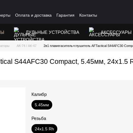
ферты
Оплата и доставка
Гарантия
Контакты
РЫ
ДУЛЬНЫЕ УСТРОЙСТВА
АКСЕССУАРЫ
раторы
АК-74 / АК-47
2в1 пламегаситель+глушитель AFTactical S44AFC30 Compac
ical S44AFC30 Compact, 5.45мм, 24x1.5 
Калибр
5.45мм
Резьба
24x1.5 Rh