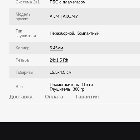
Система 2в1
ПБС с пламегасом
Модель
АК74 | АКС74У
оружия
Тип
Неразборной, Компактный
глушителя
Калибр
5.45мм
Резьба
24x1.5 Rh
Габариты
15.5х4.5 см
Пламегаситель: 115 гр
Вес
Глушитель: 300 гр
Доставка
Оплата
Гарантия