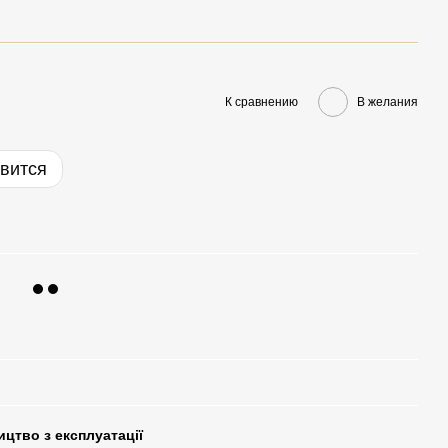
К сравнению
В желания
явится
цтво з експлуатації