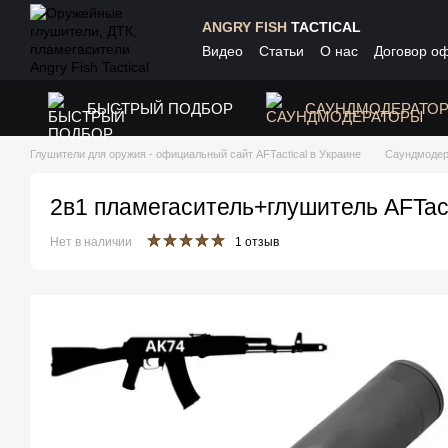
Перейти к основному контенту
ANGRY FISH
TACTICAL
Видео
Статьи
О нас
Договор о
БЫСТРЫЙ ПОДБОР
САУНДМОДЕРАТО
Глушители для оружия - официальный сайт AFTactical в Украине
Саундмоде
2в1 пламегаситель+глушитель AFTact
Нет в наличии
1 отзыв