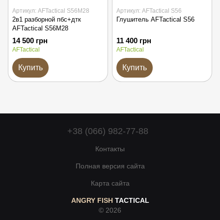
Артикул: AFTactical S56M28
Артикул: AFTactical S56
2в1 разборной пбс+дтк
Глушитель AFTactical S56
AFTactical S56M28
14 500 грн
11 400 грн
AFTactical
AFTactical
Купить
Купить
+38 (066) 982-77-88
Контакты
Полная версия сайта
Карта сайта
ANGRY FISH
TACTICAL
© 2026