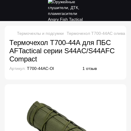
Термочехлы и подсумки
Термочехол Т700-44AC олива дл
Термочехол T700-44A для ПБС
AFTactical серии S44AC/S44AFC
Compact
Артикул:
T700-44AC-Ol
1 отзыв