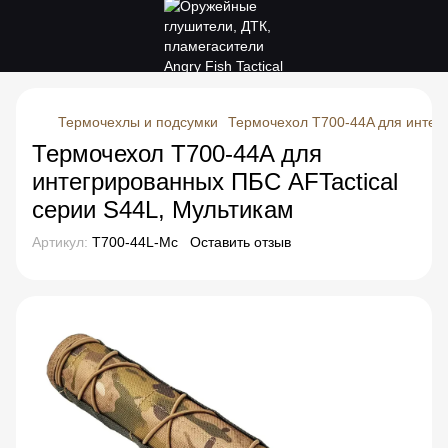
Термочехлы и подсумки
Термочехол T700-44A для интегр
Термочехол T700-44A для
интегрированных ПБС AFTactical
серии S44L, Мультикам
Артикул:
T700-44L-Mc
Оставить отзыв