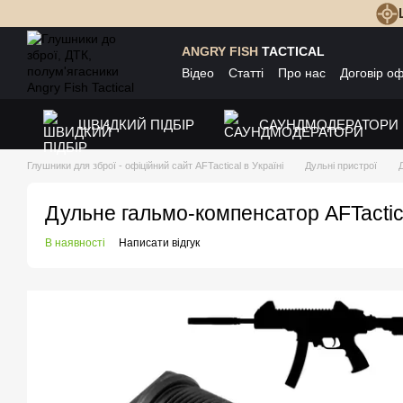
Перейти до основного контенту
ANGRY FISH
TACTICAL
Відео
Статті
Про нас
Договір о
ШВИДКИЙ ПІДБІР
САУНДМОДЕРАТОРИ
Глушники для зброї - офіційний сайт AFTactical в Україні
Дульні пристрої
Дульне гальмо-компенсатор AFTactic
В наявності
Написати відгук