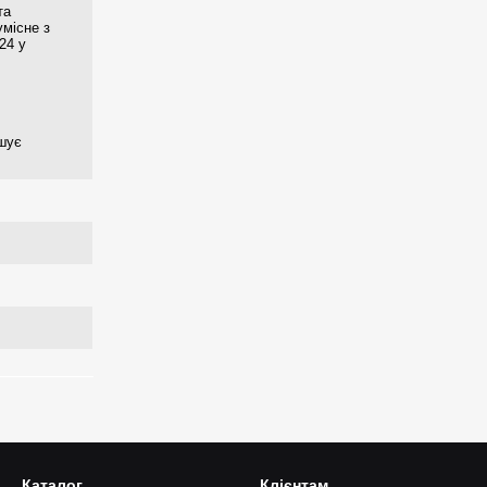
та
умісне з
24 у
ьшує
Каталог
Клієнтам