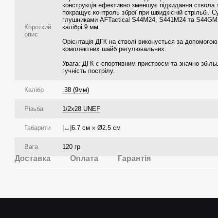
конструкція ефективно зменшує підкидання ствола 
покращує контроль зброї при швидкісній стрільбі. С
глушниками AFTactical S44M24, S441M24 та S44GM
Короткий
калібрі 9 мм.
опис
Орієнтація ДГК на стволі виконується за допомогою
комплектних шайб регулювальних.
Увага: ДГК є спортивним пристроєм та значно збіл
гучність пострілу.
Калібр
.38 (9мм)
Різьба
1/2x28 UNEF
Габарити
|↔|6.7 см 𐄂 Ø2.5 см
Вага
120 гр
Доставка
Оплата
Гарантія