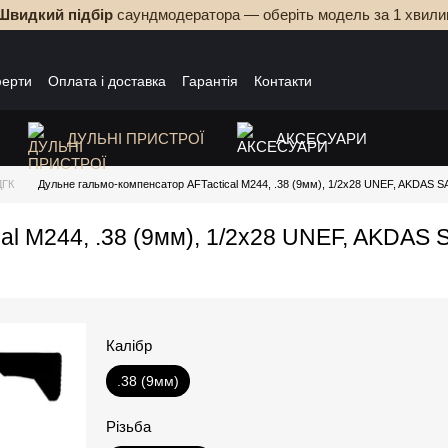
Швидкий підбір
саундмодератора — оберіть модель за 1 хвили
ферти
Оплата і доставка
Гарантія
Контакти
ДУЛЬНІ ПРИСТРОЇ
АКСЕСУАРИ
ДГК
Дульне гальмо-компенсатор AFTactical M244, .38 (9мм), 1/2x28 UNEF, AKDAS S
al M244, .38 (9мм), 1/2x28 UNEF, AKDAS 
Калібр
.38 (9мм)
Різьба