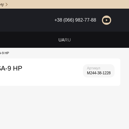
ну
+38 (066) 982-77-88
UA
RU
A-9 HP
SA-9 HP
Артикул
M244-38-1228