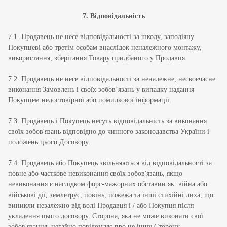
7. Відповідальність
7.1. Продавець не несе відповідальності за шкоду, заподіяну
Покупцеві або третім особам внаслідок неналежного монтажу,
використання, зберігання Товару придбаного у Продавця.
7.2. Продавець не несе відповідальності за неналежне, несвоєчасне
виконання Замовлень і своїх зобов’язань у випадку надання
Покупцем недостовірної або помилкової інформації.
7.3. Продавець і Покупець несуть відповідальність за виконання
своїх зобов'язань відповідно до чинного законодавства України і
положень цього Договору.
7.4. Продавець або Покупець звільняються від відповідальності за
повне або часткове невиконання своїх зобов'язань, якщо
невиконання є наслідком форс-мажорних обставин як: війна або
військові дії, землетрус, повінь, пожежа та інші стихійні лиха, що
виникли незалежно від волі Продавця і / або Покупця після
укладення цього договору. Сторона, яка не може виконати свої
зобов'язання, негайно повідомляє про це іншу Сторону.