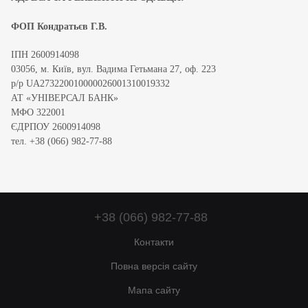
ФОП Кондратьєв Г.В.
ІПН 2600914098
03056, м. Київ, вул. Вадима Гетьмана 27, оф. 223
р/р UA273220010000026001310019332
АТ «УНІВЕРСАЛ БАНК»
МФО 322001
ЄДРПОУ 2600914098
тел. +38 (066) 982-77-88
+38 (066) 982-77-88
Контакти
Повна версія сайту
Мапа сайту