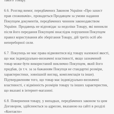
такого Товару.
6.6. Розгляд вимог, передбачених Законом України «Про захист
прав споживачів», провадиться Продавцем за умови надання
Покупцем документів, передбачених чинним законодавством
України. Продавець не відповідає за недоліки Товару, які виникли
після його передання Покупцеві внаслідок порушення Покупцем
правил користування або зберігання Товару, дій третіх осіб або
непереборної сили.
6.7. Покупець не має права відмовитися від товару належної якості,
що має індивідуально-визначені властивості, якщо зазначений
товар може бути використаний виключно Покупцем, який його
придбав, (в т.ч. за за бажанням Покупця не стандартні розміри,
характеристики, зовнішній вигляд, комплектація та інше).
Підтвердженням того, що товар має індивідуально-визначені
властивості, є відмінність розмірів товару та інших характеристик,
що вказані в інтернет-магазині.
6.8. Повернення товару, у випадках, передбачених законом та цим
Договором, здійснюється за адресою, вказаною на сайті в розділі
«Контакти»