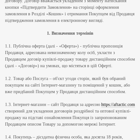
договору. Договір вважається укладеним з моменту натискання
кнопки «Підтвердити Замовлення» на сторінці оформлення
замовлення в Розділі «Кошик» і отримання Покупцем від Продавця
підтвердження замовлення в електронному вигляді.
1.
Визначення термінів
1.1. Публічна оферта (далі - «Оферта») - публічна пропозиція
Продавця, адресована невизначеному колу осіб, укласти з
Продавцем договір купівлі-продажу товару дистанційним способом
(далі - «Договір») на умовах, що містяться в цій Оферті.
1.2. Товар або Послуга – об'єкт угоди сторін, який був обраний
покупцем на сайті Інтернет-магазину та поміщений у кошик, або
вже придбаний Покупцем у Продавця дистанційним способом.
1.3. Інтернет-магазин – сайт Продавця за адресою
https://aftactic.com
створений для укладення договорів роздрібної та оптової купівлі-
продажу на підставі ознайомлення Покупця із запропонованим
Продавцем описом Товару за допомогою мережі Інтернет.
1.4. Покупець – дієздатна фізична особа, яка досягла 18 років,