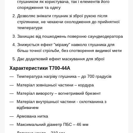
глушником як користувача, так і елементів його
спорядження та одягу
Дозволяє знімати глушник зі зброї рукою після
стрілянини, не чекаючи охолодження до прийнятної
температури
Захищає від пошкоджень поверхню саундмодератора
Знижується ефект "міражу" навколо глушника для
більш точної стрільби, без спотворення видимої мети
Дає додатковий ефект маскування для зброї
Характеристики Т700-44A
Температура нагріву глушника – до 700 градусів
Матеріал зовнішньої частини – кордура
Матеріал вивороту – вогнетривкий брезент
Матеріал внутрішньої частини - склотканина з
відбивачем
Армована нитка
Максимальний діаметр ПБС – 46 мм
Довжина чохла – 210 мм