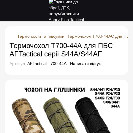
Термочохли та підсумки
Термочохол Т700-44AC для ПБС A
Термочохол T700-44A для ПБС
AFTactical серії S44A/S44AF
Артикул:
AFTactical T700-44A
Написати відгук