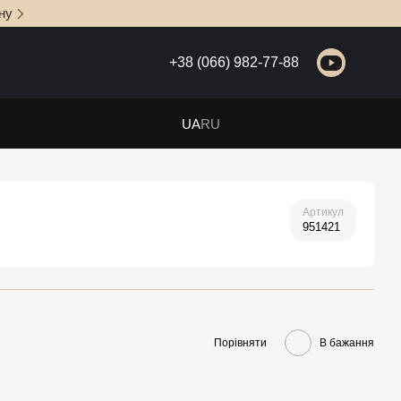
ну
+38 (066) 982-77-88
UA
RU
Артикул
951421
Порівняти
В бажання