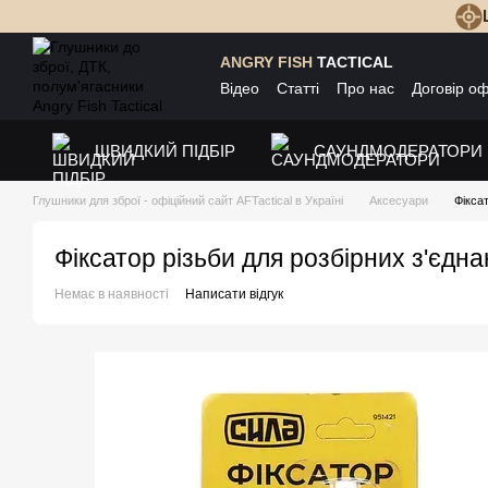
Перейти до основного контенту
ANGRY FISH
TACTICAL
Відео
Статті
Про нас
Договір о
ШВИДКИЙ ПІДБІР
САУНДМОДЕРАТОРИ
Глушники для зброї - офіційний сайт AFTactical в Україні
Аксесуари
Фікса
Фіксатор різьби для розбірних з'єдн
Немає в наявності
Написати відгук