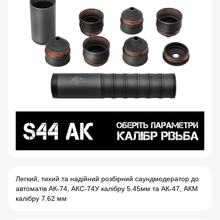
Легкий, тихий та надійний розбірний саундмодератор до
автоматів АК-74, АКС-74У калібру 5.45мм та АК-47, АКМ
калібру 7.62 мм