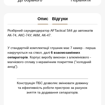
До обраного
Порівняти
Опис
Відгуки
Розбірний саундмодератор AFTactical S44 до автоматів
АК-74, АКС-74У, АКМ, АК-47.
У стандартній комплектації глушник має 7 камер - перша
накручується на ствол, далі
6 взаємозамінних
сепараторів
. Корпус виробу виконан з алюмінієвого -
магнієвого сплаву з керамічним покриттям ("холодний
анод").
Конструкція ПБС дозволяє змінювати довжину
та ефективність роботи пристрою за рахунок
зняття та додавання сепараторів.