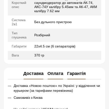
Короткий
саундмодератор до автоматів АК-74,
опис
АКС-74У калібру 5.45мм та АК-47, АКМ
калібру 7.62 мм
Система
Без дульного пристрою
2в1
Тип
Розбірний
глушника
Габарити
22х4.5 см (6 сепараторів)
Вага
370 гр
Доставка
Оплата
Гарантія
Доставка «Новою поштою» по Україні: у відділення чи
курьером (за тарифами перевізника)
Самовивіз з Києва