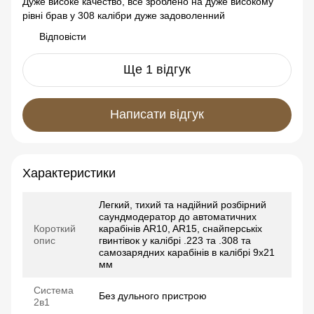
Дуже високе качество, все зроблено на дуже високому
рівні брав у 308 калібри дуже задоволенний
Відповісти
Ще 1 відгук
Написати відгук
Характеристики
Легкий, тихий та надійний розбірний
саундмодератор до автоматичних
Короткий
карабінів АR10, AR15, снайперськіх
опис
гвинтівок у калібрі .223 та .308 та
самозарядних карабінів в калібрі 9x21
мм
Система
Без дульного пристрою
2в1