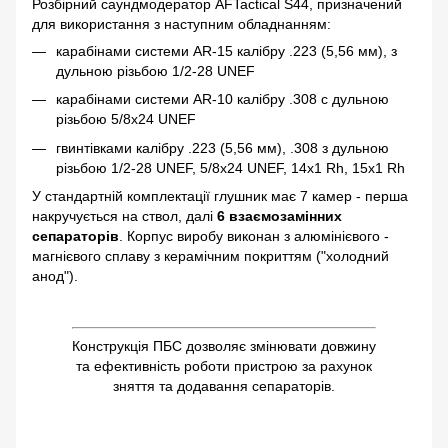
Розбірний саундмодератор AFTactical S44, призначений
для використання з наступним обладнанням:
карабінами системи AR-15 калібру .223 (5,56 мм), з
дульною різьбою 1/2-28 UNEF
карабінами системи AR-10 калібру .308 с дульною
різьбою 5/8x24 UNEF
гвинтівками калібру .223 (5,56 мм), .308 з дульною
різьбою 1/2-28 UNEF, 5/8x24 UNEF, 14x1 Rh, 15x1 Rh
У стандартній комплектації глушник має 7 камер - перша
накручується на ствол, далі
6 взаємозамінних
сепараторів
. Корпус виробу виконан з алюмінієвого -
магнієвого сплаву з керамічним покриттям ("холодний
анод").
Конструкція ПБС дозволяє змінювати довжину
та ефективність роботи пристрою за рахунок
зняття та додавання сепараторів.