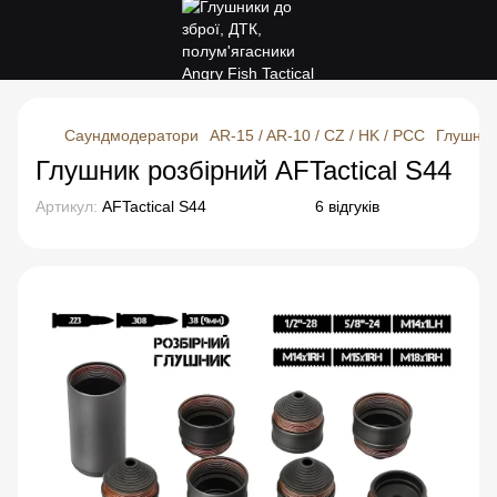
Саундмодератори
AR-15 / AR-10 / CZ / HK / PCC
Глушник
Глушник розбірний AFTactical S44
Артикул:
AFTactical S44
6 відгуків