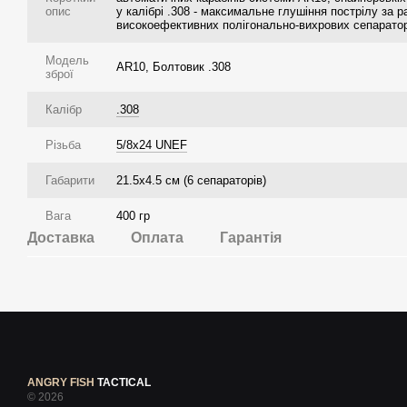
опис
у калібрі .308 - максимальне глушіння пострілу за р
високоефективних полігонально-вихрових сепаратор
Модель
AR10, Болтовик .308
зброї
Калібр
.308
Різьба
5/8x24 UNEF
Габарити
21.5х4.5 см (6 сепараторів)
Вага
400 гр
Доставка
Оплата
Гарантія
ANGRY FISH
TACTICAL
© 2026