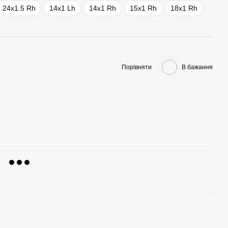
24x1.5 Rh
14x1 Lh
14x1 Rh
15x1 Rh
18x1 Rh
Порівняти
В бажання