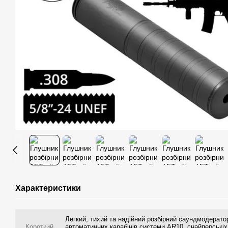
Характеристики
Легкий, тихий та надійний розбірний саундмодерато
Короткий
автоматичних карабінів системи AR10, снайперськіх