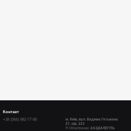
Контакт
+38 (066) 982-77-88
м. Київ, вул. Вадима Гетьмана
27, оф. 223
!!!
Обов'язково
ЗАЗДАЛЕГІТЬ