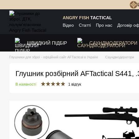
Перейти до основного контенту
ANGRY FISH
TACTICAL
Відео
Статті
Про нас
Договір о
ШВИДКИЙ ПІДБІР
САУНДМОДЕРАТОРИ
Глушники для зброї - офіційний сайт AFTactical в Україні
Саундмодератори
Глушник розбірний AFTactical S441, 
В наявності
1 відгук