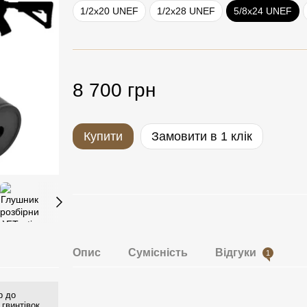
1/2x20 UNEF
1/2x28 UNEF
5/8x24 UNEF
8 700 грн
Купити
Замовити в 1 клік
Опис
Сумісність
Відгуки
1
р до
 гвинтівок