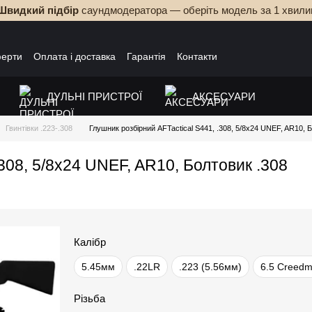
Швидкий підбір
саундмодератора — оберіть модель за 1 хвили
ферти
Оплата і доставка
Гарантія
Контакти
ДУЛЬНІ ПРИСТРОЇ
АКСЕСУАРИ
Гвинтівки .223-.308
Глушник розбірний AFTactical S441, .308, 5/8x24 UNEF, AR10, 
.308, 5/8x24 UNEF, AR10, Болтовик .308
Калібр
5.45мм
.22LR
.223 (5.56мм)
6.5 Creedm
Різьба