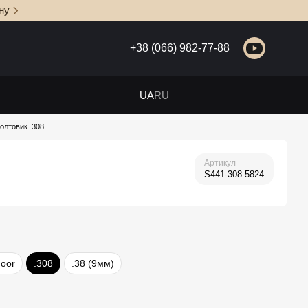
ну
+38 (066) 982-77-88
UA
RU
Болтовик .308
Артикул
S441-308-5824
oor
.308
.38 (9мм)