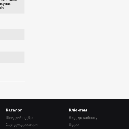
ахунок
ів.
Каталог
Клієнтам
Швидкий підбір
Вхід до кабінету
Саундмодератори
Відео