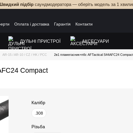
Швидкий підбір
саундмодератора — оберіть модель за 1 хвили
ферти
Оплата і доставка
Гарантія
Контакти
ДУЛЬНІ ПРИСТРОЇ
АКСЕСУАРИ
AR-15 / AR-10 / CZ / HK / PCC
2в1 пламегасник+пбс AFTactical S44AFC24 Compac
4AFC24 Compact
Калібр
.308
Різьба