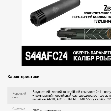
Характеристики
Бюджетний, легкий та надійний комплект 2в1 - полу
Короткий
+ компактний нерозбірний саундмодератор - до ав
опис
карабінів АR10, AR15, HAENEL MK 556 у калібрі .22
Система
ПБС з пламегасом