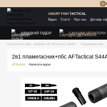
Перейти до основного контенту
ANGRY FISH
TACTICAL
Відео
Статті
Про нас
Договір о
ШВИДКИЙ ПІДБІР
САУНДМОДЕРАТОРИ
Глушники для зброї - офіційний сайт AFTactical в Україні
Саундмодератори
2в1 пламегасник+пбс AFTactical S4
AFTactical
Написати відгук