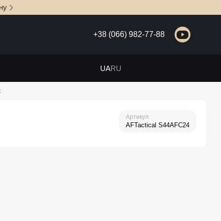
ну
+38 (066) 982-77-88
UA
RU
t
Артикул
AFTactical S44AFC24