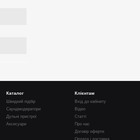
Каталог
Клієнтам
Швидкий підбір
Вхід до кабінету
Саундмодератори
Відео
Дульні пристрої
Статті
Аксесуари
Про нас
Договір оферти
Оплата і доставка