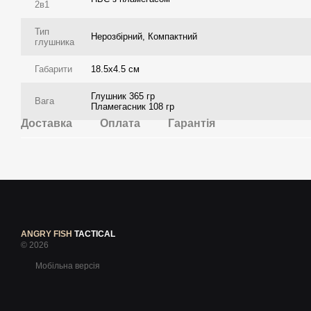
2в1
Тип
Нерозбірний, Компактний
глушника
Габарити
18.5х4.5 см
Глушник 365 гр
Вага
Пламегасник 108 гр
Доставка
Оплата
Гарантія
ANGRY FISH
TACTICAL
© 2026
Мобільна версія