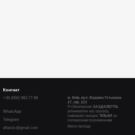
Контакт
+38 (066) 982-77-88
м. Київ, вул. Вадима Гетьмана
27, оф. 223
!!!
Обов'язково
ЗАЗДАЛЕГІТЬ
WhatsApp
уточнюйте час приїзду,
самовивіз працює
ТІЛЬКИ
за
Telegram
попереднім погодженням
Мапа проїзду
aftactic@gmail.com