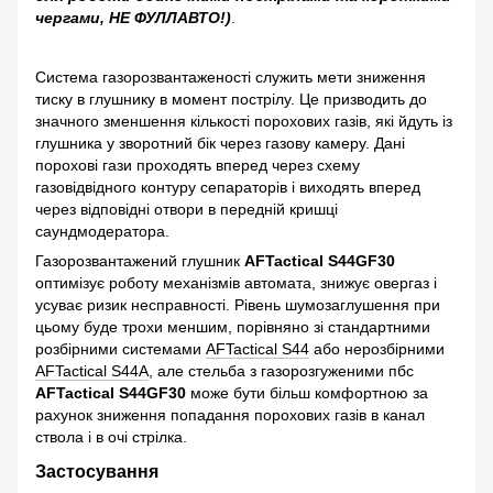
чергами, НЕ ФУЛЛАВТО!)
.
Система газорозвантаженості служить мети зниження
тиску в глушнику в момент пострілу. Це призводить до
значного зменшення кількості порохових газів, які йдуть із
глушника у зворотний бік через газову камеру. Дані
порохові гази проходять вперед через схему
газовідвідного контуру сепараторів і виходять вперед
через відповідні отвори в передній кришці
саундмодератора.
Газорозвантажений глушник
AFTactical S44GF30
оптимізує роботу механізмів автомата, знижує овергаз і
усуває ризик несправності. Рівень шумозаглушення при
цьому буде трохи меншим, порівняно зі стандартними
розбірними системами
AFTactical S44
або нерозбірними
AFTactical S44А
, але стельба з газорозгуженими пбс
AFTactical S44GF30
може бути більш комфортною за
рахунок зниження попадання порохових газів в канал
ствола і в очі стрілка.
Застосування