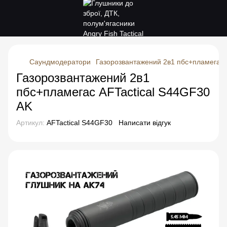
Саундмодератори
Газорозвантажений 2в1 пбс+пламегас 
Газорозвантажений 2в1
пбс+пламегас AFTactical S44GF30
AK
Артикул:
AFTactical S44GF30
Написати відгук