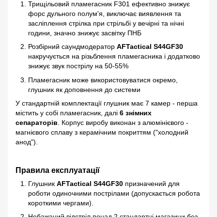
Трищільовий пламегасник F301 ефективно знижує
форс дульного полум'я, виключає виявлення та
засліплення стрілка при стрільбі у вечірні та нічні
години, значно знижує засвітку ПНБ
Розбірний саундмодератор
AFTactical S44GF30
накручується на різьблення пламегасника і додатково
знижує звук пострілу на 50-55%
Пламегасник може використовуватися окремо,
глушник як доповнення до системи
У стандартній комплектації глушник має 7 камер - перша
містить у собі пламегасник, далі
6 знімних
сепараторів
. Корпус виробу виконан з алюмінієвого -
магнієвого сплаву з керамічним покриттям ("холодний
анод").
Правила експлуатації
Глушник
AFTactical S44GF30
призначений для
роботи одиночними пострілами (допускається робота
короткими чергами).
Небажаний відстріл понад 2 стандартні магазини без