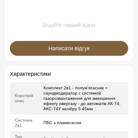
Додайте перший відгук
Написати відгук
Характеристики
Комплект 2в1 - полум'ягасник +
саундмодератор с системой
Короткий
газорозвантаження для зменшення
опис
ефекту овергазу - до автоматів АК-74,
АКС-74У калібру 5.45мм
Система
ПБС з пламегасом
2в1
Тип