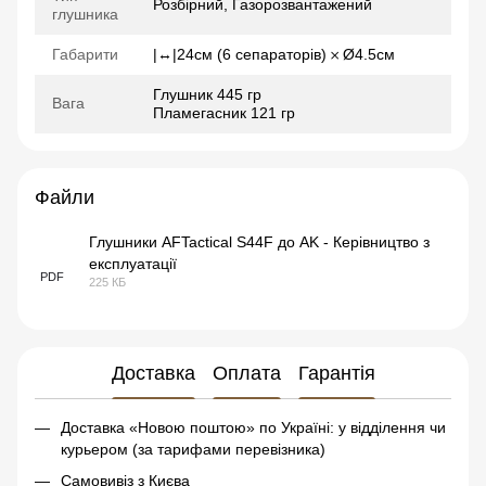
Розбірний, Газорозвантажений
глушника
Габарити
|↔|24см (6 сепараторів) 𐄂 Ø4.5см
Глушник 445 гр
Вага
Пламегасник 121 гр
Файли
Глушники AFTactical S44F до AK - Керівництво з
експлуатації
PDF
225 КБ
Доставка
Оплата
Гарантія
Доставка «Новою поштою» по Україні: у відділення чи
курьером (за тарифами перевізника)
Самовивіз з Києва