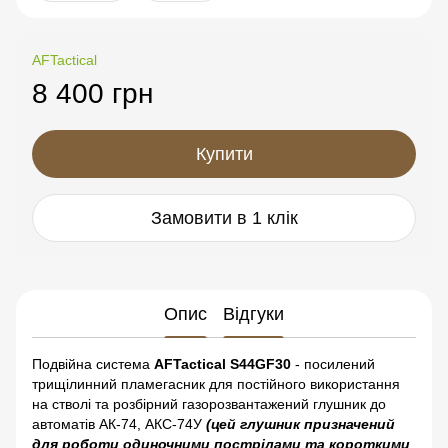
AFTactical
8 400 грн
Купити
Замовити в 1 клік
Опис
Відгуки
Подвійна система
AFTactical S44GF30
- посилений
трищілинний пламегасник для постійного використання
на стволі та розбірний газорозвантажений глушник до
автоматів АК-74, АКС-74У
(цей глушник призначений
для роботи одиночними пострілами та короткими