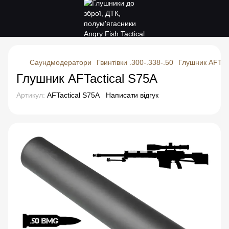
Саундмодератори
Гвинтівки .300-.338-.50
Глушник AFTact
Глушник AFTactical S75A
Артикул:
AFTactical S75A
Написати відгук