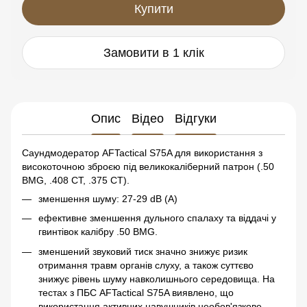
Купити
Замовити в 1 клік
Опис
Відео
Відгуки
Саундмодератор AFTactical S75A для використання з
високоточною зброєю під великокаліберний патрон (.50
BMG, .408 CT, .375 CT).
зменшення шуму: 27-29 dB (A)
ефективне зменшення дульного спалаху та віддачі у
гвинтівок калібру .50 BMG.
зменшений звуковий тиск значно знижує ризик
отримання травм органів слуху, а також суттєво
знижує рівень шуму навколишнього середовища. На
тестах з ПБС AFTactical S75A виявлено, що
використання активних навушників необов'язкове.