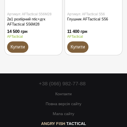
Артикул: AFTactical S56M28
Артикул: AFTactical S56
2в1 розбірний пбс+дгк
Глушник AFTactical S56
AFTactical S56M28
14 500 грн
11 400 грн
AFTactical
AFTactical
Купити
Купити
+38 (066) 982-77-88
Контакти
Повна версія сайту
Мапа сайту
ANGRY FISH
TACTICAL