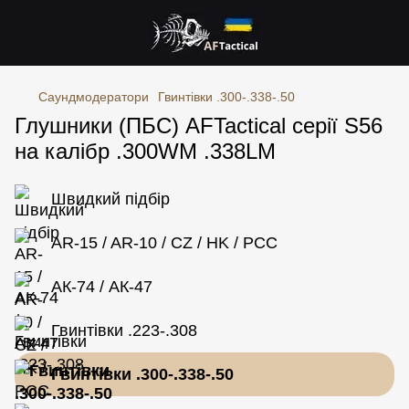
Саундмодератори
Гвинтівки .300-.338-.50
Глушники (ПБС) AFTactical серії S56
на калібр .300WM .338LM
Швидкий підбір
AR-15 / AR-10 / CZ / HK / PCC
АК-74 / АК-47
Гвинтівки .223-.308
Гвинтівки .300-.338-.50