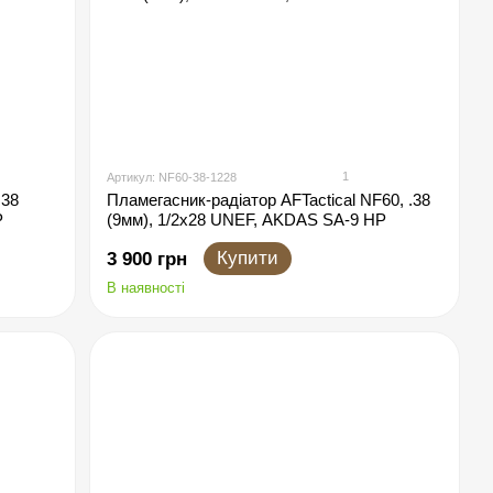
1
Артикул: NF60-38-1228
.38
Пламегасник-радіатор AFTactical NF60, .38
P
(9мм), 1/2x28 UNEF, AKDAS SA-9 HP
Купити
3 900 грн
В наявності