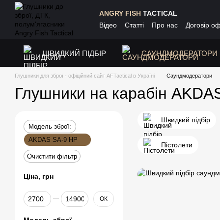
Перейти до основного контенту
ANGRY FISH
TACTICAL
Відео
Статті
Про нас
Договір о
ШВИДКИЙ ПІДБІР
САУНДМОДЕРАТОРИ
Глушники для зброї - офіційний сайт AFTactical в Україні
Саундмодератори
Глушники на карабін AKDAS
Швидкий підбір
Модель зброї:
AKDAS SA-9 HP
Пістолети
Очистити фільтр
Ціна, грн
Від Ціна, грн
До Ціна, грн
ОК