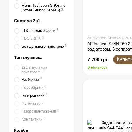
Flarm Tsvircoon S (Grand
3
Power Stribog SR9A3)
Система 2в1
2
ПБС з пламегасом
0
Артикул: S44-NF60-38-1228-
ПБС з ДГК
AFTactical S44NF60 2
5
Без дульного пристрою
радіатором, 6 сепарато
UNEF, AKDAS SA-9 H
Тип глушника
Купит
7 700 грн
2в1 з дульним
В наявності
0
пристроєм
7
Розбірний
0
Нерозбірний
4
Інтегрований
0
Фулл-авто
0
Газорозвантажений
0
Компактний
Калібр