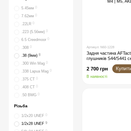
0
5.45мм
0
7.62мм
0
.22LR
0
.223 (5.56мм)
0
6.5 Creedmoor
0
.308
Артикул: N60-1228
Задня частина AFTact
8
.38 (9мм)
глушників S44/S441 се
0
.300 Win Mag
AR15 | M4 | M5, AKD
Купит
2 700 грн
0
.338 Lapua Mag
В наявності
0
.375 CT
0
.408 CT
0
.50 BMG
Різьба
0
1/2x20 UNEF
9
1/2x28 UNEF
0