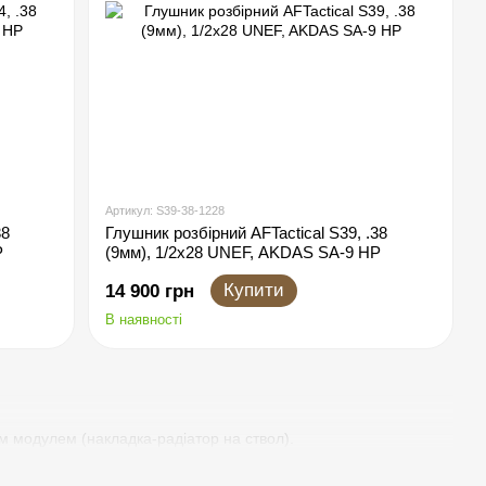
Артикул: S39-38-1228
38
Глушник розбірний AFTactical S39, .38
P
(9мм), 1/2x28 UNEF, AKDAS SA-9 HP
Купити
14 900 грн
В наявності
им модулем (накладка-радіатор на ствол).