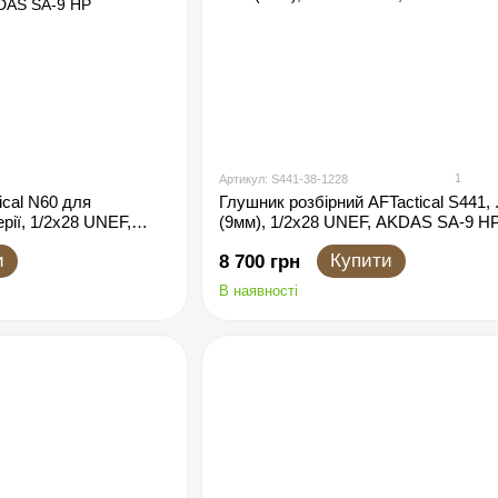
1
Артикул: S441-38-1228
ical N60 для
Глушник розбірний AFTactical S441, 
рії, 1/2x28 UNEF,
(9мм), 1/2x28 UNEF, AKDAS SA-9 H
AS SA-9 HP
и
Купити
8 700 грн
В наявності