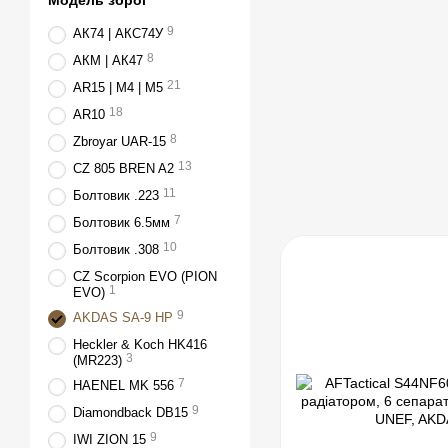
Модель зброї
9
АК74 | АКС74У
8
АКМ | АК47
21
AR15 | M4 | M5
18
AR10
8
Zbroyar UAR-15
13
CZ 805 BREN A2
11
Болтовик .223
7
Болтовик 6.5мм
10
Болтовик .308
CZ Scorpion EVO (PION
1
EVO)
9
AKDAS SA-9 HP
Heckler & Koch HK416
3
(MR223)
7
HAENEL MK 556
9
Diamondback DB15
9
IWI ZION 15