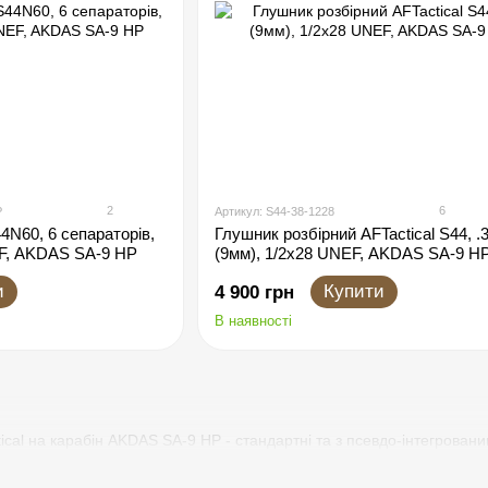
2
6
P
Артикул: S44-38-1228
4N60, 6 сепараторів,
Глушник розбірний AFTactical S44, .
EF, AKDAS SA-9 HP
(9мм), 1/2x28 UNEF, AKDAS SA-9 H
и
Купити
4 900 грн
В наявності
cal на карабін AKDAS SA-9 HP - стандартні та з псевдо-інтегрован