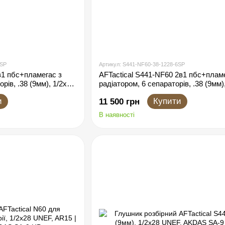
6SP
Артикул: S441-NF60-38-1228-6SP
в1 пбс+пламегас з
AFTactical S441-NF60 2в1 пбс+пламе
рів, .38 (9мм), 1/2x28
радіатором, 6 сепараторів, .38 (9мм)
P
UNEF, AKDAS SA-9 HP
и
Купити
11 500 грн
В наявності