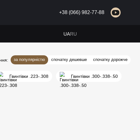
+38 (066) 982-77-88
UA
RU
за популярністю
спочатку дешевше
спочатку дорожче
ння:
Гвинтівки .223-.308
Гвинтівки .300-.338-.50