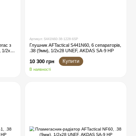
Артикул: S441N60-38-1228-6SP
гас з
Глушник AFTactical S441N60, 6 сепараторів,
, 1/2x28
.38 (9мм), 1/2x28 UNEF, AKDAS SA-9 HP
Купити
10 300 грн
В наявності