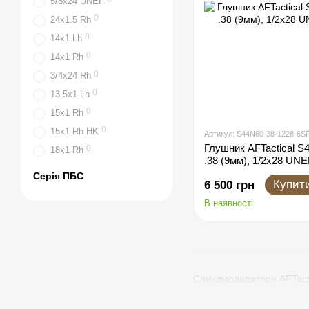
5/8x24 UNEF
0
24x1.5 Rh
0
14x1 Lh
0
14x1 Rh
0
3/4x24 Rh
0
13.5x1 Lh
0
15x1 Rh
0
15x1 Rh HK
Артикул: S44N60-38-1228-6S
Глушник AFTactical S4
0
18x1 Rh
.38 (9мм), 1/2x28 UN
Серія ПБС
Купит
6 500 грн
В наявності
Саундмодератори AFTacti