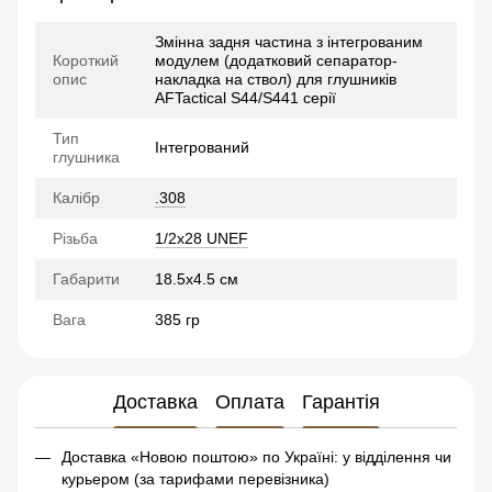
Змінна задня частина з інтегрованим
Короткий
модулем (додатковий сепаратор-
опис
накладка на ствол) для глушників
AFTactical S44/S441 серії
Тип
Інтегрований
глушника
Калібр
.308
Різьба
1/2x28 UNEF
Габарити
18.5х4.5 см
Вага
385 гр
Доставка
Оплата
Гарантія
Доставка «Новою поштою» по Україні: у відділення чи
курьером (за тарифами перевізника)