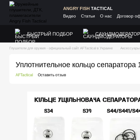
Перейти к основному контенту
ANGRY FISH
TACTICAL
Видео
Статьи
О нас
Договор о
БЫСТРЫЙ ПОДБОР
САУНДМОДЕРАТО
Глушители для оружия - официальный сайт AFTactical в Украине
Аксессуары
Уплотнительное кольцо сепаратора 
AFTactical
Оставить отзыв