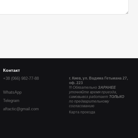
Контакт
+38 (066) 982-77-88
г. Киев, ул. Вадима Гетьмана 27,
оф. 223
!!!
Обязательно
ЗАРАНЕЕ
WhatsApp
уточняйте время приезда,
самовывоз работает
ТОЛЬКО
Telegram
по предварительному
согласованию
aftactic@gmail.com
Карта проезда