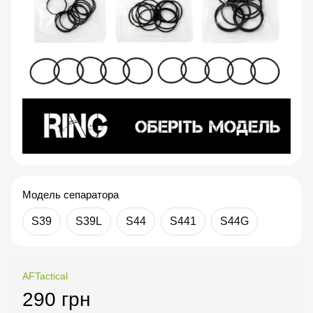
Модель сепаратора
S39
S39L
S44
S441
S44G
AFTactical
290 грн