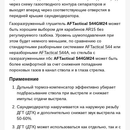
через схему газоотводного контура сепараторов и
выходят вперед через соответствующие отверстия в
передней крышке саундмодератора.
Газоразгруженный глушитель
AFTactical S44GM24
может
быть хорошим выбором для карабинов AR15 без
регулируемого газбока. Уровень шумоподавления при
этом будет немного меньшим, по сравнению со
стандартными разборными системами
AFTactical S44
или
неразборными
AFTactical S44А
, но стельба с
газоразгуженными пбс
AFTactical S44GM24
может быть
более комфортной за счет снижения попадание
пороховых газов в канал ствола и в глаза стрелка.
Применение
Дульный тормоз-компенсатор эффективно убирает
подбрасывание ствола при выстреле и снижает
импульс отдачи выстрела.
Саундмодератор накручивается на наружную резьбу
ДГТ (ДТК) и дополнительно снижает звук выстрела на
50-60%.
ДГТ (ДТК) может использоваться как отдельно, так и с