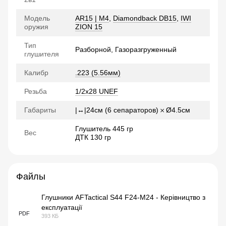
Модель
AR15 | M4
,
Diamondback DB15
,
IWI
оружия
ZION 15
Тип
Разборной, Газоразгруженный
глушителя
Калибр
.223 (5.56мм)
Резьба
1/2x28 UNEF
Габариты
|↔|24см (6 сепараторов) 𐄂 Ø4.5см
Глушитель 445 гр
Вес
ДТК 130 гр
Файлы
Глушники AFTactical S44 F24-M24 - Керівництво з
експлуатації
PDF
393 КБ