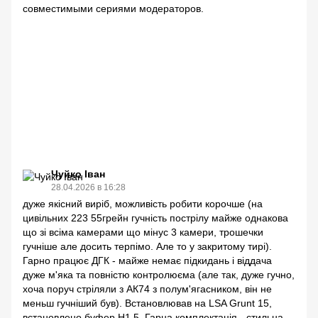
Чуйко Іван
28.04.2026 в 16:28
дуже якісний виріб, можливість робити корочше (на
цивільних 223 55грейн гучність пострілу майже однакова
що зі всіма камерами що мінус 3 камери, трошечки
гучніше але досить терпімо. Але то у закритому тирі).
Гарно працює ДГК - майже немає підкидань і віддача
дуже м'яка та повністю контролюєма (але так, дуже гучно,
хоча поруч стріляли з АК74 з полум'ягасником, він не
меньш гучніший був). Встановлював на LSA Grunt 15,
встановлено буфер Н1,5. Гарна комплектація - стильна