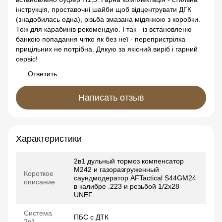
інструкція, проставочні шайби щоб відцентрувати ДГК
(знадобилась одна), різьба змазана мідянкою з коробки.
Тож для карабинів рекомендую. І так - із встановленю
банкою попадання чітко як без неї - перепристрілка
прицільних не потрібна. Дякую за якісний виріб і гарний
сервіс!
Ответить
Написать отзыв
Характеристики
2в1 дульный тормоз компенсатор
M242 и газоразгруженный
Короткое
саундмодератор AFTactical S44GM24
описание
в калибре .223 и резьбой 1/2x28
UNEF
Система
ПБС с ДТК
2в1