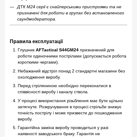
ДТК М24 серії є снайперськими пристроями та не
призначені для роботи в групах без встановленого
саундмодератора.
Правила експлуатації
Глушник
AFTactical S44GM24
призначений для
роботи одиночними пострілами (допускається робота
короткими чергами).
Небажаний відстріл понад 2 стандартні магазини без
охолодження виробу.
Перед стріляниною необхідно переконатися в
співвісності виробу і каналу ствола.
У процесі використання різьблення має бути щільно
затягнуте. Розкручування в процесі стрільби знижує
точність пострілу і може призвести до пошкодження
виробу.
Гарантійна заміна виробу проводиться у разі
наявності заводського браку. Гарантія не