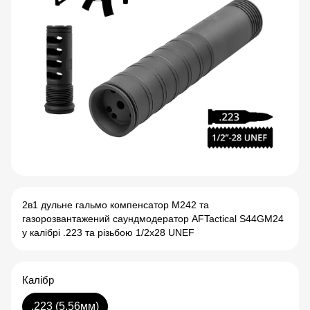
2в1 дульне гальмо компенсатор M242 та
газорозвантажений саундмодератор AFTactical S44GM24
у калібрі .223 та різьбою 1/2x28 UNEF
Калібр
.223 (5.56мм)