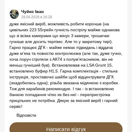
Чуйко Іван
28.04.2026 в 16:28
дуже якісний виріб, можливість робити корочше (на
цивільних 223 55грейн гучність пострілу майже однакова
що зі всіма камерами що мінус 3 камери, трошечки
гучніше але досить терпімо. Але то у закритому тирі).
Гарно працює ДГК - майже немає підкидань і віддача
дуже м'яка та повністю контролюєма (але так, дуже гучно,
хоча поруч стріляли з АК74 з полум'ягасником, він не
меньш гучніший був). Встановлював на LSA Grunt 15,
встановлено буфер Н1,5. Гарна комплектація - стильна
інструкція, проставочні шайби щоб відцентрувати ДГК
(знадобилась одна), різьба змазана мідянкою з коробки.
Тож для карабинів рекомендую. І так - із встановленю
банкою попадання чітко як без неї - перепристрілка
прицільних не потрібна. Дякую за якісний виріб і гарний
сервіс!
Відповісти
Написати відгук