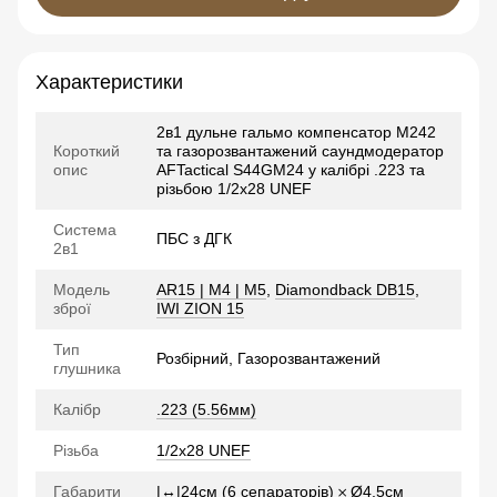
Характеристики
2в1 дульне гальмо компенсатор M242
Короткий
та газорозвантажений саундмодератор
опис
AFTactical S44GM24 у калібрі .223 та
різьбою 1/2x28 UNEF
Система
ПБС з ДГК
2в1
Модель
AR15 | M4 | M5
,
Diamondback DB15
,
зброї
IWI ZION 15
Тип
Розбірний, Газорозвантажений
глушника
Калібр
.223 (5.56мм)
Різьба
1/2x28 UNEF
Габарити
|↔|24см (6 сепараторів) 𐄂 Ø4.5см