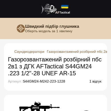
Швидкий підбір глушника
Оберіть модель за 1 хвилину
Саундмодератори
Газорозвантажений розбірний пбс 2в1 
Газорозвантажений розбірний пбс
2в1 з ДГК AFTactical S44GM24
.223 1/2"-28 UNEF AR-15
Артикул:
S44GM24-M242-223-1228
1 відгук