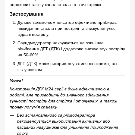
порохових газів у канал ствола та в очі стрілка.
Застосування
Дулове гальмо-компенсатор ефективно прибирає
підкидання ствола при пострілі та знижує імпульс
віддачі пострілу.
Саундмодератор накручується на зовнішне
різьблення ДГТ (ДТК) і додатково знижує звук пострілу
на 50-60%.
ДГТ (ДТК) може використовуватися як окремо, так і
з глушником.
Увага!
Конструкція ДГК М24 серії є дуже ефективною в
роботі, але призводить до значного збільшення
гучності пострілу для стрілка і оточуючих, а також
прояву полум'я спалаху.
Без встановленого саундмодератора
рекомендується використання активних або
пасивних навушників для уникнення пошкодження
слуху.