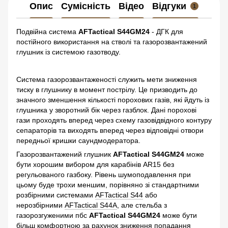
Опис
Сумісність
Відео
Відгуки
1
Подвійна система
AFTactical S44GM24
- ДГК для
постійного використання на стволі та газорозвантажений
глушник із системою газотводу.
Система газорозвантаженості служить мети зниження
тиску в глушнику в момент пострілу. Це призводить до
значного зменшення кількості порохових газів, які йдуть із
глушника у зворотний бік через газблок. Дані порохові
гази проходять вперед через схему газовідвідного контуру
сепараторів та виходять вперед через відповідні отвори
передньої кришки саундмодератора.
Газорозвантажений глушник
AFTactical S44GM24
може
бути хорошим вибором для карабінів AR15 без
регульованого газбоку. Рівень шумоподавлення при
цьому буде трохи меншим, порівняно зі стандартними
розбірними системами
AFTactical S44
або
нерозбірними
AFTactical S44А
, але стельба з
газорозгуженими пбс
AFTactical S44GM24
може бути
більш комфортною за рахунок зниження попадання