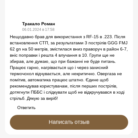
Тракало Роман
06.01.2024 в 17:58
Нещодавно брав для використання з RF-15 в .223. Після
встановлення СТП, за результатами 3 пострілів GGG FMJ
62 gn на 50 метрів, змістилася вниз праворуч в район 6-7,
вніс поправки і решта 4 влучання в 10. Групи ще не
збирав, але думаю, що при бажанні не буде питань.
Працює гарно, нагрівається що і через захисний
термочохол відчувається, але некритично. Овергаза не
помітив, автоматика працює штатно. Єдине щоб
рекомендував користувачам, після перших пострілів,
дотягнути ПББС і слідкувати щоб не відкручувався в ході
стрільб. Дякую за виріб!
Ответить
Написать отзыв