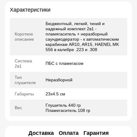
Характеристики
Бюджентный, легкий, тихий и
надежный комплект 2в1 -
Короткое
пламягаситель + неразборный
описание
саундмодератор - к автоматическим
карабинам АR10, AR15, HAENEL MK
556 в калибре .223 и .308
Система
ПБС с пламегасом
2в1
Тип
Неразборной
глушителя
Габариты
23х4.5 см
Глушитель 440 гр
Вес
Пламегаситель 108 гр
Доставка
Оплата
Гарантия