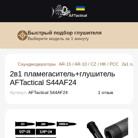
Быстрый подбор глушителя
Выберите модель за 1 минуту
Саундмодераторы
AR-15 / AR-10 / CZ / HK / PCC
2в1 пла
2в1 пламегаситель+глушитель
AFTactical S44AF24
Артикул:
AFTactical S44AF24
1 отзыв