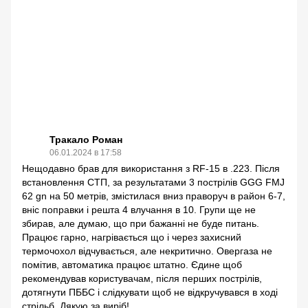
Тракало Роман
06.01.2024 в 17:58
Нещодавно брав для використання з RF-15 в .223. Після
встановлення СТП, за результатами 3 пострілів GGG FMJ
62 gn на 50 метрів, змістилася вниз праворуч в район 6-7,
вніс поправки і решта 4 влучання в 10. Групи ще не
збирав, але думаю, що при бажанні не буде питань.
Працює гарно, нагрівається що і через захисний
термочохол відчувається, але некритично. Овергаза не
помітив, автоматика працює штатно. Єдине щоб
рекомендував користувачам, після перших пострілів,
дотягнути ПББС і слідкувати щоб не відкручувався в ході
стрільб. Дякую за виріб!