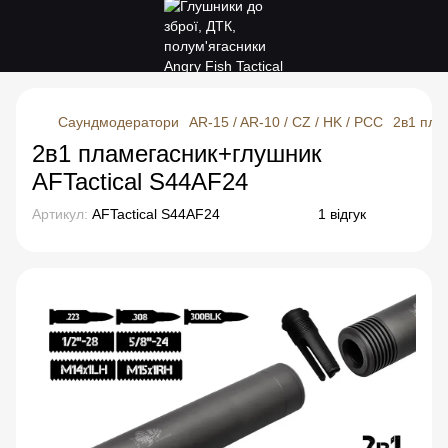
Саундмодератори
AR-15 / AR-10 / CZ / HK / PCC
2в1 пла
2в1 пламегасник+глушник
AFTactical S44AF24
Артикул:
AFTactical S44AF24
1 відгук