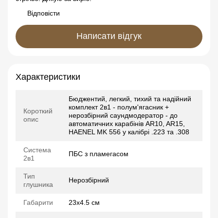
Відповісти
Написати відгук
Характеристики
Бюджентий, легкий, тихий та надійний
комплект 2в1 - полум'ягасник +
Короткий
нерозбірний саундмодератор - до
опис
автоматичних карабінів АR10, AR15,
HAENEL MK 556 у калібрі .223 та .308
Система
ПБС з пламегасом
2в1
Тип
Нерозбірний
глушника
Габарити
23х4.5 см