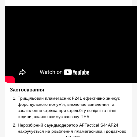
Застосування
Трищільовий пламегасник F241 ефективно знижує
форс дульного полум'я, виключає виявлення та
засліплення стрілка при стрільбі у вечірні та нічні
години, значно знижує засвітку ПНБ
Нерозбірний саундмодератор AFTactical S44AF24
накручується на різьблення пламегасника і додатково