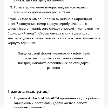
знижує звук пострілу на 50-60%
Пламегасник може використовуватися окремо,
глушник як доповнення до системи
Глушник має 8 камер - перша виконана з жаростійкої
сталі 7 наступних камер корпус виробу виконані з
алюмінієвого - магнієвого сплаву з керамічним покриттям
("холодний анод"). Сьома камера містить демпфер
температурної компенсації та зняття звукового імпульсу із
корпусу глушника.
Завдяки своїй формі пламегасник ефективно
розсікає порохові гази і ховає спалах
пострілу набагато ефективніше за стандартні
рішення.
Правила експлуатації
Глушник AFTactical S44AF24 призначений для роботи
одиночними пострілами (допускається робота
короткими чергами).