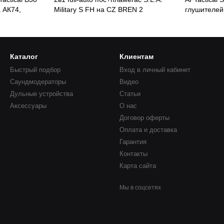
а АК74,
Military S FH на CZ BREN 2
глушителей
Каталог
Клиентам
Быстрый подбор
Вход в личный кабинет
Саундмодераторы
Видео
Дульные устройства
Статьи
Аксессуары
О нас
Договор оферты
Оплата и доставка
Гарантия
Контакты
Карта сайта
Мы в соцсетях