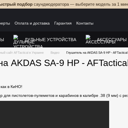
ыстрый подбор
саундмодератора — выберите модель за 1 мин
ферты
Оплата и доставка
Гарантия
Контакты
РЫ
ДУЛЬНЫЕ УСТРОЙСТВА
АКСЕССУАРЫ
ый сайт AFTactical в Украине
Видео
Глушитель на AKDAS SA-9 HP - AFTactical 
а AKDAS SA-9 HP - AFTactical
как в КиНО!
 для пистолетов-пулеметов и карабинов в калибре .38 (9 мм) с р