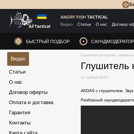
Б
Перейти к основному контенту
ANGRY FISH
TACTICAL
Видео
Статьи
О нас
Договор о
БЫСТРЫЙ ПОДБОР
САУНДМОДЕРАТО
Глушители для оружия - официальн
Видео
Глушитель н
Статьи
27 ноября 2024
О нас
AKDAS с глушителем. Звук 
Договор оферты
Разборный саундмодератор
Оплата и доставка
Гарантия
Контакты
Карта сайта