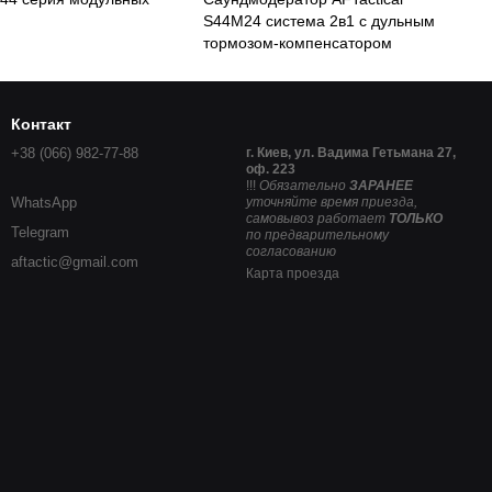
S44M24 система 2в1 с дульным
тормозом-компенсатором
Контакт
+38 (066) 982-77-88
г. Киев, ул. Вадима Гетьмана 27,
оф. 223
!!!
Обязательно
ЗАРАНЕЕ
WhatsApp
уточняйте время приезда,
самовывоз работает
ТОЛЬКО
Telegram
по предварительному
согласованию
aftactic@gmail.com
Карта проезда