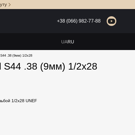
уту
+38 (066) 982-77-88
UA
RU
S44 .38 (9мм) 1/2x28
 S44 .38 (9мм) 1/2x28
езьбой 1/2x28 UNEF