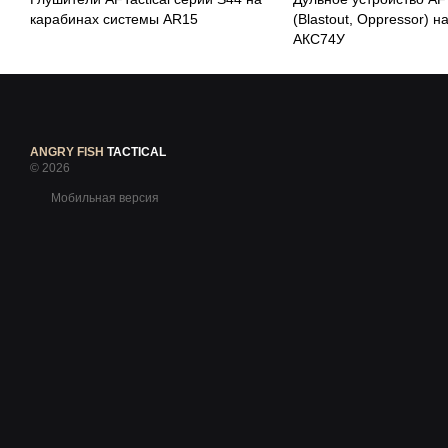
карабинах системы AR15
(Blastout, Oppressor) н
АКС74У
ANGRY FISH
TACTICAL
© 2026
Мобильная версия