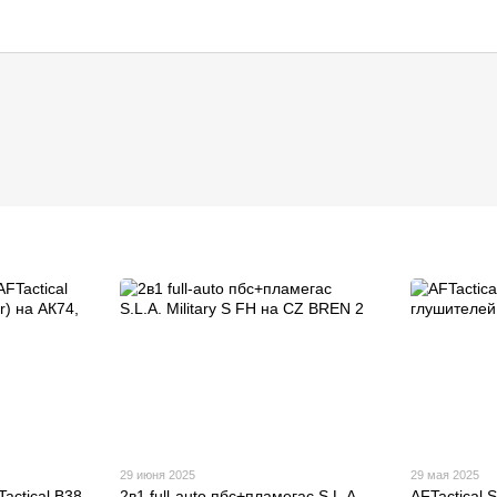
29 июня 2025
29 мая 2025
actical B38
2в1 full-auto пбс+пламегас S.L.A.
AFTactical