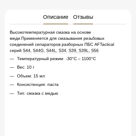
Описание
Отзывы
Высокотемпературная смазка на основе
меди.Применяется для смазывания резьбовых
соединений сепараторов разборных ПБС AFTactical
серий
S44
,
S44G
,
S44L
,
S34
,
S39, S39L
,
S56
Температурный режим: -30°C – 1100°C
Вес: 10 г
Объем: 15 мл
Консистенция: паста
Тип: смазка с медью