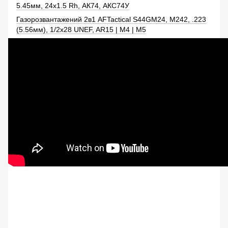
5.45мм, 24x1.5 Rh, АК74, АКС74У
Газорозвантажений 2в1 AFTactical S44GM24, M242, .223
(5.56мм), 1/2x28 UNEF, AR15 | M4 | M5