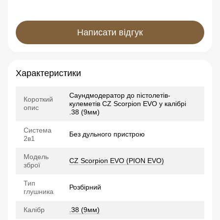
Написати відгук
Характеристики
Саундмодератор до пістолетів-
Короткий
кулеметів CZ Scorpion EVO у калібрі
опис
.38 (9мм)
Система
Без дульного пристрою
2в1
Модель
CZ Scorpion EVO (PION EVO)
зброї
Тип
Розбірний
глушника
Калібр
.38 (9мм)