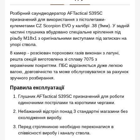
Розбірний саундмодератор AFTactical S39SC
призначений для використання з пістолетами-
кулеметами CZ Scorpion EVO у калібрі .38 (9мм). У задній
частині глушника вбудовано спеціальне кріплення під
різьбу М18х1 з оригінальними виступами під затискач на
упорі ствола.
8 камер - розсіювач порохових газів виконан з латуні,
решта секцій виготовлена зі сплаву 7075 з
керамічним покриттям. ПБС відрізняється дуже легкою
вагою, довговічністю та може обслуговуватися за рахунок
зручного розбирання.
Правила експлуатації
Глушник AFTactical S39SC призначений для роботи
одиночними пострілами та короткими чергами.
Небажаний відстріл понад 3 стандартні магазини без
охолодження виробу.
Перед стріляниною необхідно переконатися в
співвісності виробу і каналу ствола.