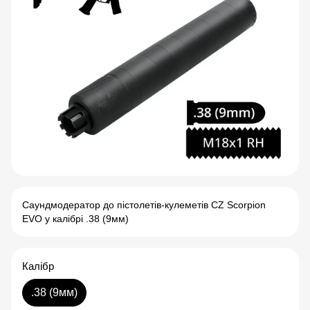
Саундмодератор до пістолетів-кулеметів CZ Scorpion
EVO у калібрі .38 (9мм)
Калібр
.38 (9мм)