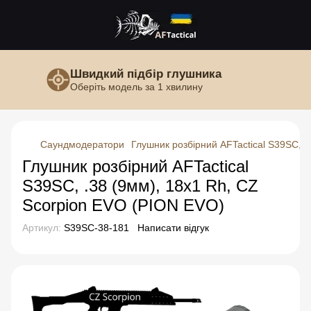
Швидкий підбір глушника
Оберіть модель за 1 хвилину
Саундмодератори
Глушник розбірний AFTactical S39SC, .
Глушник розбірний AFTactical
S39SC, .38 (9мм), 18x1 Rh, CZ
Scorpion EVO (PION EVO)
Артикул:
S39SC-38-181
Написати відгук