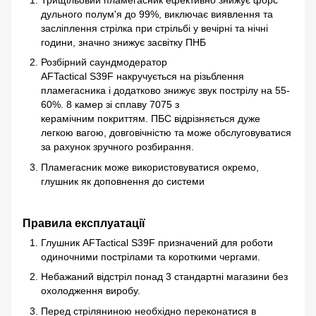
Трищільовий пламегасник ефективно знижує форс
дульного полум'я до 99%, виключає виявлення та
засліплення стрілка при стрільбі у вечірні та нічні
години, значно знижує засвітку ПНБ
Розбірний саундмодератор
AFTactical S39F накручується на різьблення
пламегасника і додатково знижує звук пострілу на 55-
60%. 8 камер зі сплаву 7075 з
керамічним покриттям. ПБС відрізняється дуже
легкою вагою, довговічністю та може обслуговуватися
за рахунок зручного розбирання.
Пламегасник може використовуватися окремо,
глушник як доповнення до системи
Правила експлуатації
Глушник AFTactical S39F призначений для роботи
одиночними пострілами та короткими чергами.
Небажаний відстріл понад 3 стандартні магазини без
охолодження виробу.
Перед стріляниною необхідно переконатися в