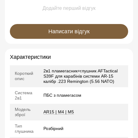
Додайте перший відгук
Написати відгук
Характеристики
2в1 пламегасник+глушник AFTactical
Короткий
S39F для карабінів системи AR-15
опис
калібр .223 Remington (5.56 NATO)
Система
ПБС з пламегасом
2в1
Модель
AR15 | M4 | M5
зброї
Тип
Розбірний
глушника