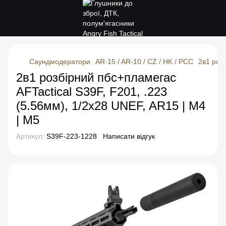
Саундмодератори
AR-15 / AR-10 / CZ / HK / PCC
2в1 розб
2в1 розбірний пбс+пламегас
AFTactical S39F, F201, .223
(5.56мм), 1/2x28 UNEF, AR15 | M4
| M5
Артикул:
S39F-223-1228
Написати відгук