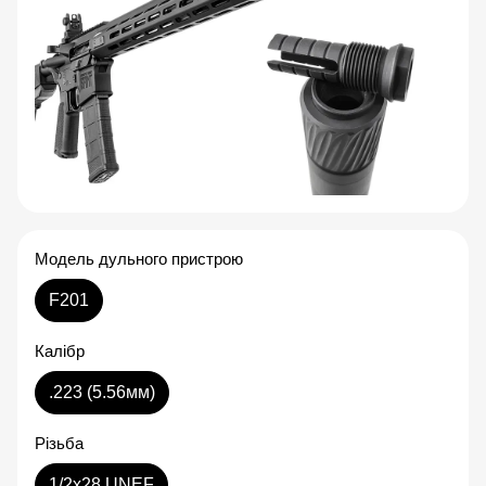
Модель дульного пристрою
F201
Калібр
.223 (5.56мм)
Різьба
1/2x28 UNEF