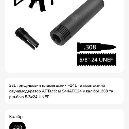
2в1 трищільовий пламегасник F241 та компактний
саундмодератор AFTactical S44AFC24 у калібрі .308 та
різьбою 5/8x24 UNEF
Калібр
.308