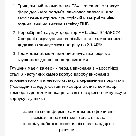
Трищільовий пламегасник F241 ефективно знижує
форс дульного полум'я, виключає виявлення та
засліплення стрілка при стрільбі у вечірні та нічні
години, значно знижує засвітку ПНБ
Нерозбірний саундмодератор AFTactical S44AFC24
Compact накручується на різьблення пламегасника і
додатково знижує звук пострілу на 30-40%
Пламегасник може використовуватися окремо,
глушник як доповнення до системи
Глушник має 4 камери - перша виконана з жаростійкої
сталі 3 наступних камер корпус виробу виконані з
алюмінієвого - магнієвого сплаву з керамічним покриттям
("холодний анод"). Остання камера містить демпфер
температурної компенсації та зняття звукового імпульсу із
корпусу глушника.
Завдяки своїй формі пламегасник ефективно
розсікає порохові гази і ховає спалах
пострілу набагато ефективніше за стандартні
рішення.