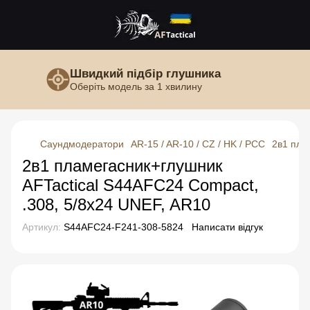
Швидкий підбір глушника
Оберіть модель за 1 хвилину
Саундмодератори
AR-15 / AR-10 / CZ / HK / PCC
2в1 пла
2в1 пламегасник+глушник
AFTactical S44AFC24 Compact,
.308, 5/8x24 UNEF, AR10
Артикул:
S44AFC24-F241-308-5824
Написати відгук