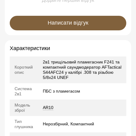
Додайте перший відгук
Написати відгук
Характеристики
2в1 трищільовий пламегасник F241 та
Короткий
компактний саундмодератор AFTactical
опис
S44AFC24 у калібрі .308 та різьбою
5/8x24 UNEF
Система
ПБС з пламегасом
2в1
Модель
AR10
зброї
Тип
Нерозбірний, Компактний
глушника