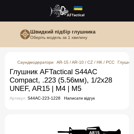
Швидкий підбір глушника
Оберіть модель за 1 хвилину
Саундмодератори
AR-15 / AR-10 / CZ / HK / PCC
Глушник
Глушник AFTactical S44AC
Compact, .223 (5.56мм), 1/2x28
UNEF, AR15 | M4 | M5
Артикул:
S44AC-223-1228
Написати відгук