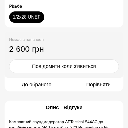
Різьба
1/2x28 UNEF
Немає в наявності
2 600 грн
Повідомити коли з'явиться
До обраного
Порівняти
Опис
Відгуки
Компактний саундмодератор AFTactical S44AС до
карабінів систем AR-15 калібра .223 Remington (5.56