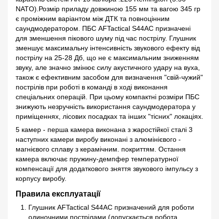
NATO).
Розмір приладу довжиною 155 мм та вагою 345 гр
є проміжним варіантом між ДТК та повноцінним
саундмодератором. ПБС AFTactical S44AС призначені
для зменшення пікового шуму під час пострілу. Глушник
зменшує максимальну інтенсивність звукового ефекту від
пострілу на 25-28 Дб, що не є максимальним зниженням
звуку, але значно змінює силу акустичного удару на вуха,
також є ефективним засобом для визначення "свій-чужий"
пострілів при роботі в команді в ході виконання
спеціальних операцій. При цьому компактні розміри ПБС
знижують незручність використання саундмодератора у
приміщеннях, лісових посадках та інших "тісних" локаціях.
5 камер - перша камера виконана з жаростійкої сталі 3
наступних камери виробу виконані з алюмінієвого -
магнієвого сплаву з керамічним. покриттям. Остання
камера включає пружину-демпфер температурної
компенсації для додаткового зняття звукового імпульсу з
корпусу виробу.
Правила експлуатації
Глушник AFTactical S44AC призначений для роботи
одиночними пострілами (допускається робота