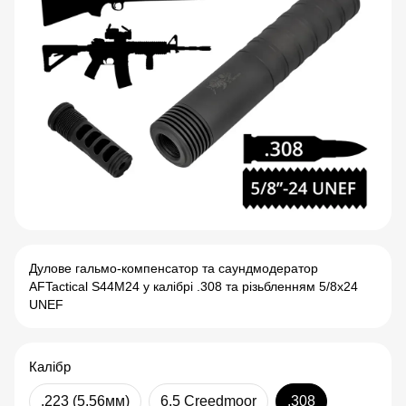
Дулове гальмо-компенсатор та саундмодератор
AFTactical S44M24 у калібрі .308 та різьбленням 5/8x24
UNEF
Калібр
.223 (5.56мм)
6.5 Creedmoor
.308