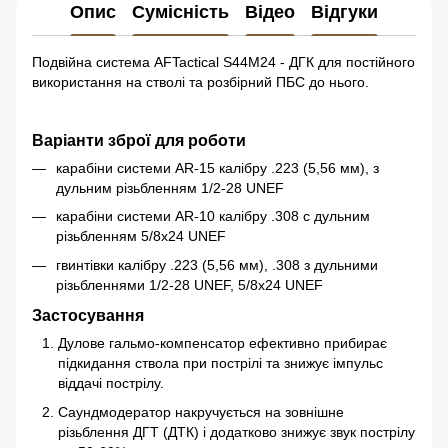
Опис
Сумісність
Відео
Відгуки
Подвійна система AFTactical S44M24 - ДГК для постійного
використання на стволі та розбірний ПБС до нього.
Варіанти зброї для роботи
карабіни системи AR-15 калібру .223 (5,56 мм), з
дульним різьбленням 1/2-28 UNEF
карабіни системи AR-10 калібру .308 с дульним
різьбленням 5/8x24 UNEF
гвинтівки калібру .223 (5,56 мм), .308 з дульними
різьбленнями 1/2-28 UNEF, 5/8x24 UNEF
Застосування
Дулове гальмо-компенсатор ефективно прибирає
підкидання ствола при пострілі та знижує імпульс
віддачі пострілу.
Саундмодератор накручується на зовнішне
різьблення ДГТ (ДТК) і додатково знижує звук пострілу