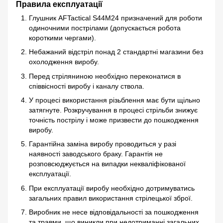
Правила експлуатації
Глушник AFTactical S44M24 призначений для роботи
одиночними пострілами (допускається робота
короткими чергами).
Небажаний відстріл понад 2 стандартні магазини без
охолодження виробу.
Перед стріляниною необхідно переконатися в
співвісності виробу і каналу ствола.
У процесі використання різьблення має бути щільно
затягнуте. Розкручування в процесі стрільби знижує
точність пострілу і може призвести до пошкодження
виробу.
Гарантійна заміна виробу проводиться у разі
наявності заводського браку. Гарантія не
розповсюджується на випадки некваліфікованої
експлуатації.
При експлуатації виробу необхідно дотримуватись
загальних правил використання стрілецької зброї.
Виробник не несе відповідальності за пошкодження
та травми, що виникли при недотриманні загальних