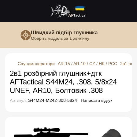
Швидкий підбір глушника
Оберіть модель за 1 хвилину
Саундмодератори
AR-15 / AR-10 / CZ / HK / PCC
2в1 роз
2в1 розбірний глушник+дтк
AFTactical S44M24, .308, 5/8x24
UNEF, AR10, Болтовик .308
Артикул:
S44M24-M242-308-5824
Написати відгук