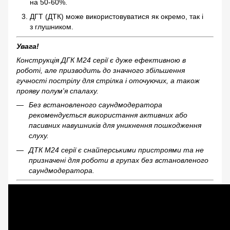
на 50-60%.
ДГТ (ДТК) може використовуватися як окремо, так і
з глушником.
Увага!
Конструкція ДГК М24 серії є дуже ефективною в
роботі, але призводить до значного збільшення
гучності пострілу для стрілка і оточуючих, а також
прояву полум'я спалаху.
Без встановленого саундмодератора
рекомендується використання активних або
пасивних навушників для уникнення пошкодження
слуху.
ДТК М24 серії є снайперськими пристроями та не
призначені для роботи в групах без встановленого
саундмодератора.