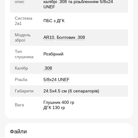
опис
калібрі .308 та різьбленням 5/8x24
UNEF
Система
ПБС з ДГК
2в1
Модель
AR10
,
Болтовик .308
зброї
Тип
Розбірний
глушника
Калібр
.308
Різьба
5/8x24 UNEF
Габарити
24.5х4.5 см (6 сепараторів)
Глушник 400 гр
Вага
ДГК 130 гр
Файли