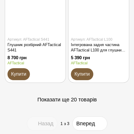
Артикул: AFTactical S441
Артикул: AFTactical L100
Глушник розбірний AFTactical
Інтегрована задня частина
S441
AFTactical L100 для глушників
S44/S441 серії
8 700 грн
5 390 грн
AFTactical
AFTactical
Купити
Купити
Показати ще 20 товарів
Назад
Вперед
1
з 3