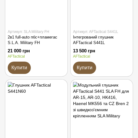
Артикул: SLA Military FH
Артикул: AFTactical S441L
2в1 full-auto пбс+пламегас
Інтегрований глушник
S.L.A. Military FH
AFTactical S441L
21 000 грн
13 500 грн
AFTactical
AFTactical
Купити
Купити