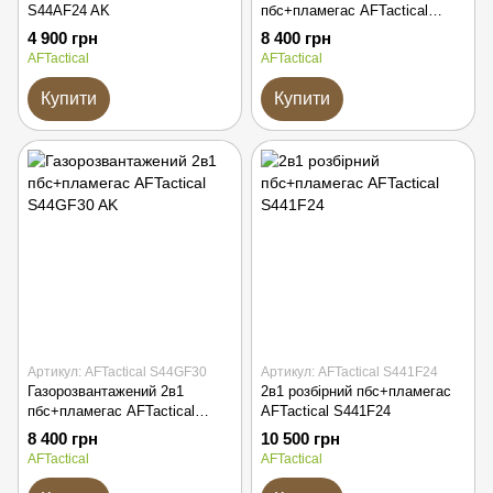
S44AF24 AK
пбс+пламегас AFTactical
S44GF24
4 900 грн
8 400 грн
AFTactical
AFTactical
Купити
Купити
Артикул: AFTactical S44GF30
Артикул: AFTactical S441F24
Газорозвантажений 2в1
2в1 розбірний пбс+пламегас
пбс+пламегас AFTactical
AFTactical S441F24
S44GF30 AK
8 400 грн
10 500 грн
AFTactical
AFTactical