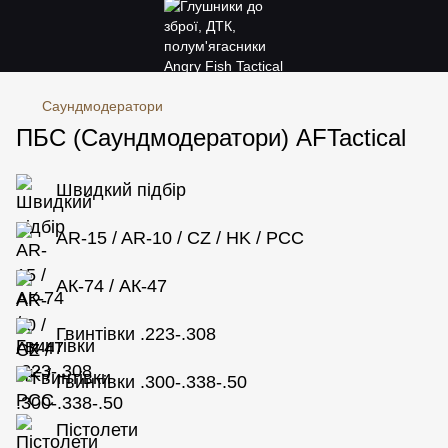
Саундмодератори
ПБС (Саундмодератори) AFTactical
Швидкий підбір
AR-15 / AR-10 / CZ / HK / PCC
АК-74 / АК-47
Гвинтівки .223-.308
Гвинтівки .300-.338-.50
Пістолети