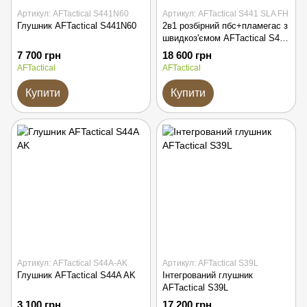
Артикул: AFTactical S441N60
Артикул: AFTactical S441 SLA FH
Глушник AFTactical S441N60
2в1 розбірний пбс+пламегас з
швидкоз'ємом AFTactical S441
SLA FH
7 700 грн
18 600 грн
AFTactical
AFTactical
Купити
Купити
Артикул: AFTactical S44A-AK
Артикул: AFTactical S39L
Глушник AFTactical S44A AK
Інтегрований глушник
AFTactical S39L
3 100 грн
17 200 грн