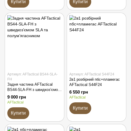
Купити
Купити
Артикул: AFTactical BS44-SLA-
Артикул: AFTactical S44F24
FH
2в1 розбірний пбс+пламегас
Задня частина AFTactical
AFTactical S44F24
BS44-SLA-FH з швидкоз’ємом
6 550 грн
SLA та полум’ягасником
9 000 грн
AFTactical
AFTactical
Купити
Купити