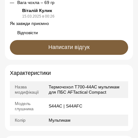
Вага чохла – 69 гр
Віталій Кулик
15.03.2025 в 00:26
Як завжди приємно
Відповісти
Написати відгук
Характеристики
Назва
Термочохол Т700-44AC мультикам
модифікації
для ПБС AFTactical Compact
Модель
S44AC | S44AFC
глушника
Колір
Мультикам