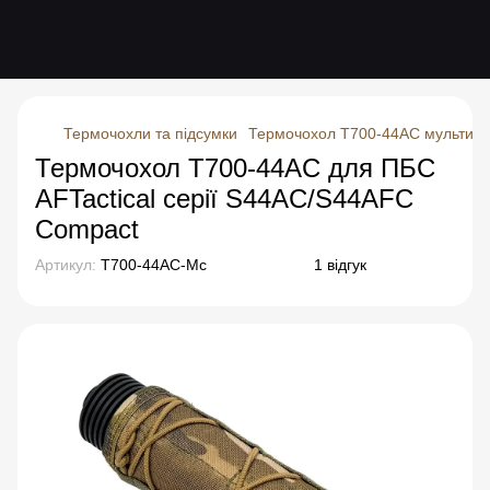
Термочохли та підсумки
Термочохол Т700-44AC мультика
Термочохол Т700-44AC для ПБС
AFTactical серії S44AC/S44AFC
Compact
Артикул:
T700-44AC-Mc
1 відгук