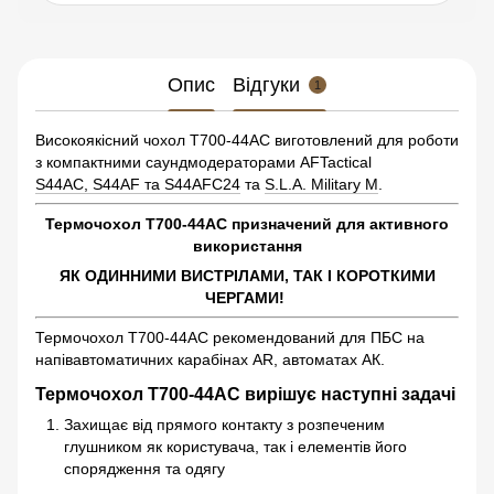
Опис
Відгуки
1
Високоякісний чохол Т700-44AC виготовлений для роботи
з компактними саундмодераторами AFTactical
S44AC, S44AF та S44AFC24
та
S.L.A. Military M
.
Термочохол Т700-44AC призначений для активного
використання
ЯК ОДИННИМИ ВИСТРІЛАМИ, ТАК І КОРОТКИМИ
ЧЕРГАМИ!
Термочохол Т700-44AC рекомендований для ПБС на
напівавтоматичних карабінах AR, автоматах АК.
Термочохол Т700-44AC вирішує наступні задачі
Захищає від прямого контакту з розпеченим
глушником як користувача, так і елементів його
спорядження та одягу