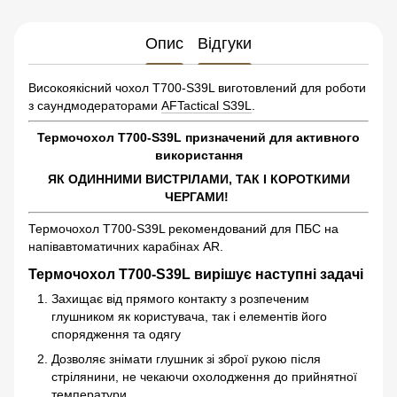
Опис
Відгуки
Високоякісний чохол Т700-S39L виготовлений для роботи
з саундмодераторами
AFTactical S39L
.
Термочохол Т700-S39L призначений для активного
використання
ЯК ОДИННИМИ ВИСТРІЛАМИ, ТАК І КОРОТКИМИ
ЧЕРГАМИ!
Термочохол Т700-S39L рекомендований для ПБС на
напівавтоматичних карабінах AR.
Термочохол Т700-S39L вирішує наступні задачі
Захищає від прямого контакту з розпеченим
глушником як користувача, так і елементів його
спорядження та одягу
Дозволяє знімати глушник зі зброї рукою після
стрілянини, не чекаючи охолодження до прийнятної
температури