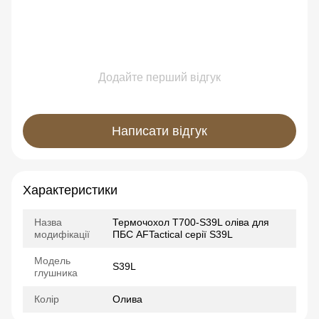
Додайте перший відгук
Написати відгук
Характеристики
Назва
Термочохол Т700-S39L оліва для
модифікації
ПБС AFTactical серії S39L
Модель
S39L
глушника
Колір
Олива